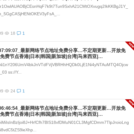
zr1OwlAUAOBjCEsnHqF7k9t7Tun9SxhA21CMtOXvugq2IkKKBgJ1Y_
m_5GgCASjHENtOKEV3yFsA_...
09
18
1
-09_07:09:07_最新网络节点地址免费分享…不定期更新…开放免
免费节点香港|日本|韩国|新加坡|台湾|马来西亚|…
I1Ni1nY206UmV4bkJnVTdFVjVBRHhHQDk0LjE1Ni4yNTAuMTQ4Ojcw
3 ss://Y...
09
24
1
-09_06:46:54_最新网络节点地址免费分享…不定期更新…开放免
免费节点香港|日本|韩国|新加坡|台湾|马来西亚|…
joiMiIsInBzIjoi8J+HrfCfh7BIS18xfDMuN01CL3MgfCDmm7TlpJroioLng
8vdC5tZS9ieXhp...