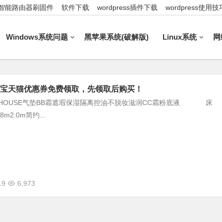
智能路由器刷固件
软件下载
wordpress插件下载
wordpress使用技
Windows系统问题
黑苹果系统(破解版)
Linux系统
网
.19淘宝天猫优惠券免费领取，先领取后购买！
HYE HOUSE气垫BB霜遮瑕保湿隔离控油不脱妆滋润CC霜粉底液 床
m2.0m简约...
19
6,973