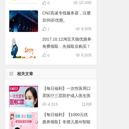
列出来了….
10,495
0
CN2高速专线服务器，注册
后95折优惠。
8,605
1
2017.10.12淘宝天猫优惠券
免费领取，先领取后购买！
8,505
0
相关文章
【每日福利】一次性医用口
罩医疗三层防护成人医生医
科外用防风防寒单独立包装
4,315
11/08
2小时销量达2840件
【每日福利】【1000元优
惠券领取】冬狸儿童AI智能