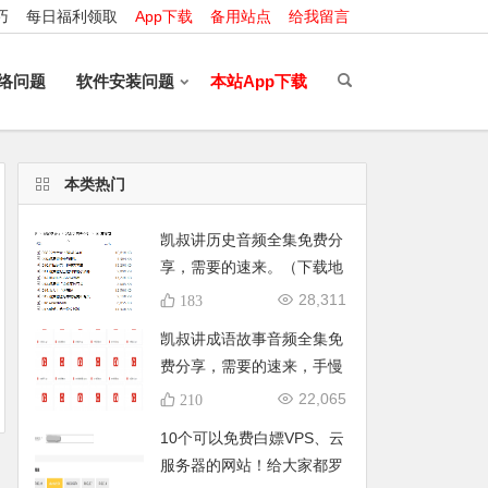
巧
每日福利领取
App下载
备用站点
给我留言
络问题
软件安装问题
本站App下载
本类热门
凯叔讲历史音频全集免费分
享，需要的速来。（下载地
址已修复）
28,311
183
凯叔讲成语故事音频全集免
费分享，需要的速来，手慢
无。
22,065
210
10个可以免费白嫖VPS、云
服务器的网站！给大家都罗