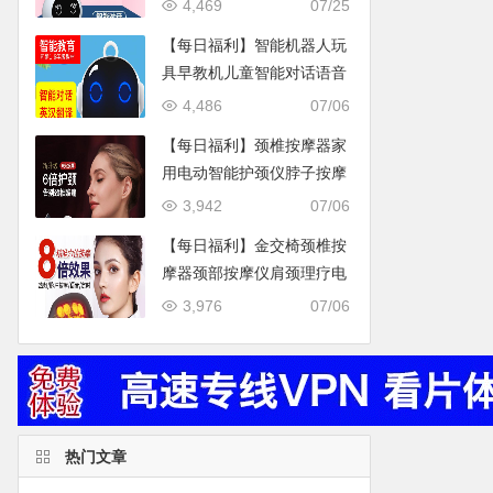
机器人早教机高科技WIFI语
4,469
07/25
音对话学习机人工问答益智
【每日福利】智能机器人玩
玩具小帅小胖陪玩语音声控
具早教机儿童智能对话语音
【先领高额优惠券，后购
高科技人工教育陪伴学习机
4,486
07/06
买】
【先领高额优惠券，后购
【每日福利】颈椎按摩器家
买】
用电动智能护颈仪脖子按摩
神器脉冲里疗肩颈部按摩仪
3,942
07/06
【先领高额优惠券，后购
【每日福利】金交椅颈椎按
买】
摩器颈部按摩仪肩颈理疗电
动热敷震动多功能护颈仪
3,976
07/06
热门文章