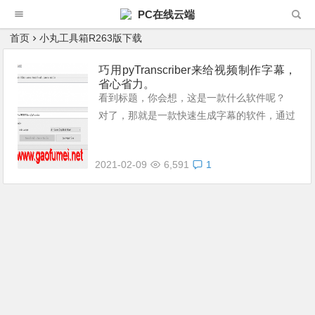
PC在线云端
首页
小丸工具箱R263版下载
巧用pyTranscriber来给视频制作字幕，
省心省力。
看到标题，你会想，这是一款什么软件呢？
对了，那就是一款快速生成字幕的软件，通过
在视频编辑器当中导出来的音频软件来快速生
成字幕，再二次编辑之后，就可以合成到视频
2021-02-09
6,591
1
当中了。 那么要如何操作呢？下面博主就
来...