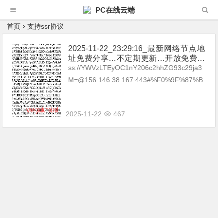
PC在线云端
首页
支持ssr协议
2025-11-22_23:29:16_最新网络节点地
址免费分享…不定期更新…开放免费分
享（网络免费节点香港|日本|韩国|新加
ss://YWVzLTEyOC1nY206c2hhZG93c29ja3
坡|台湾|马来西亚|…
M=@156.146.38.167:443#%F0%9F%87%B
A%F0%9F%87%B8US-156.146.38.167-0...
2025-11-22
467