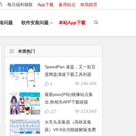
巧
每日福利领取
App下载
备用站点
给我留言
络问题
软件安装问题
本站App下载
本类热门
SpeedPan 速盘，又一款百
度网盘满速下载工具利器
（附最新版下载地址）更新
196,348
6
时间:2020.05.29
最新pixiv(P站)镜像站点集
合,附相关APP下载链接
113,543
227
火车头采集器（高铁采集
器）V9.8全功能破解版免费