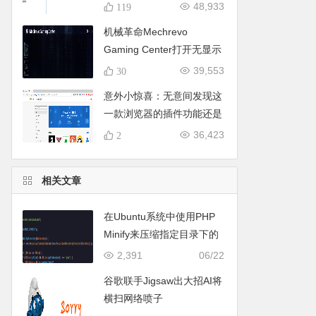
下载，亲测可用哦。
48,933
119
机械革命Mechrevo
Gaming Center打开无显示
的终极解决办法
39,553
30
意外小惊喜：无意间发现这
一款浏览器的插件功能还是
蛮香的。
36,423
2
相关文章
在Ubuntu系统中使用PHP
Minify来压缩指定目录下的
所有PHP文件的方法，附详
2,391
06/22
细步骤和代码。
谷歌联手Jigsaw出大招AI将
横扫网络喷子