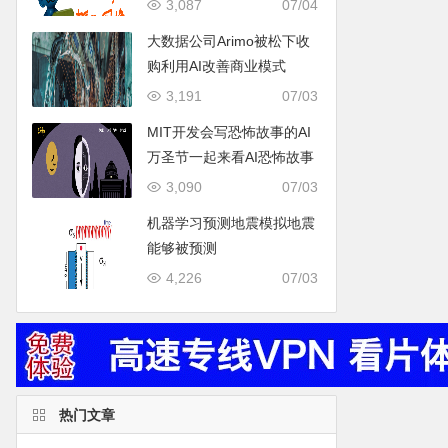
3,087
07/04
大数据公司Arimo被松下收
购利用AI改善商业模式
3,191
07/03
MIT开发会写恐怖故事的AI
万圣节一起来看AI恐怖故事
3,090
07/03
机器学习预测地震模拟地震
能够被预测
4,226
07/03
热门文章