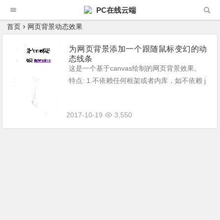
PC在线云端
首页
网页背景动态效果
为网页背景添加一个跟随鼠标变幻的动
态线条
这是一个基于canvas绘制的网页背景效果。
特点: 1.不依赖任何框架或者内库，如不依赖 j
Query; 2.使用原生的 javascript，只有1.6 k
b，如果开启 gzip，可以更小; 3....
2017-10-19
3,550