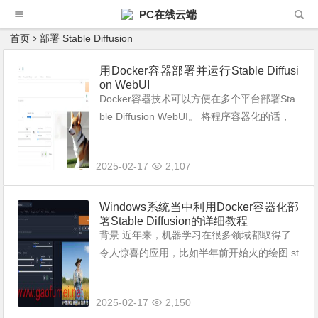
PC在线云端
首页
部署 Stable Diffusion
用Docker容器部署并运行Stable Diffusi
on WebUI
Docker容器技术可以方便在多个平台部署Sta
ble Diffusion WebUI。 将程序容器化的话，
在不同Linux发行版跑Stable Diffusion WebUI
就容易多了。 以Ubun...
2025-02-17
2,107
Windows系统当中利用Docker容器化部
署Stable Diffusion的详细教程
背景 近年来，机器学习在很多领域都取得了
令人惊喜的应用，比如半年前开始火的绘图 st
able diffusion ，再比如最近 openai 的 chatg
pt 。我一直想尝试下这些有趣的应用，然而
2025-02-17
2,150
苦...