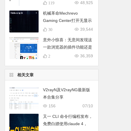
下载，亲测可用哦。
48,925
119
机械革命Mechrevo
Gaming Center打开无显示
的终极解决办法
39,544
30
意外小惊喜：无意间发现这
一款浏览器的插件功能还是
蛮香的。
36,359
2
相关文章
V2rayN及V2rayNG最新版
本合集分享
156
07/10
又一 CLI 命令行编程发布，
免费白嫖使用claude 4，