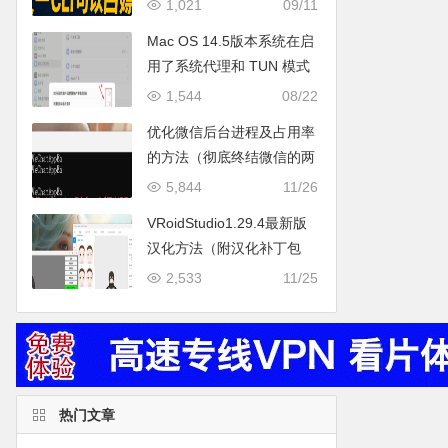
gemini2.5，gpt-5，能力 vs
1,021
09/11
claude code vs augment
Mac OS 14.5版本系统在启
cli，亲测可用！
用了系统代理和 TUN 模式
都无法上网的终级解决办
1,544
08/22
法。（亲测有效）
优化微信后台进程及占用率
的方法（彻底终结微信的两
个占用率非常高的进程：
5,844
11/26
WeChatAppEx 和
VRoidStudio1.29.4最新版
WeChatUtility）
汉化方法（附汉化补丁包
+VRoidStudio最新版
2,533
11/25
+VessFace最新版下载）
热门文章