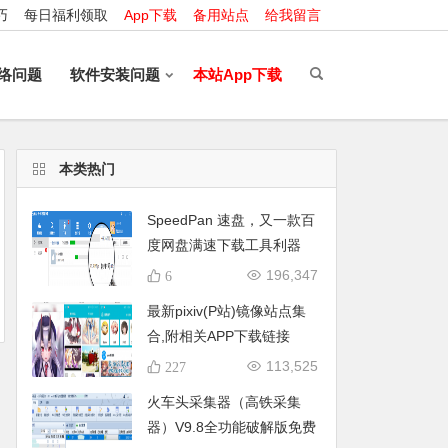
巧
每日福利领取
App下载
备用站点
给我留言
络问题
软件安装问题
本站App下载
本类热门
SpeedPan 速盘，又一款百
度网盘满速下载工具利器
（附最新版下载地址）更新
196,347
6
时间:2020.05.29
最新pixiv(P站)镜像站点集
合,附相关APP下载链接
113,525
227
火车头采集器（高铁采集
器）V9.8全功能破解版免费