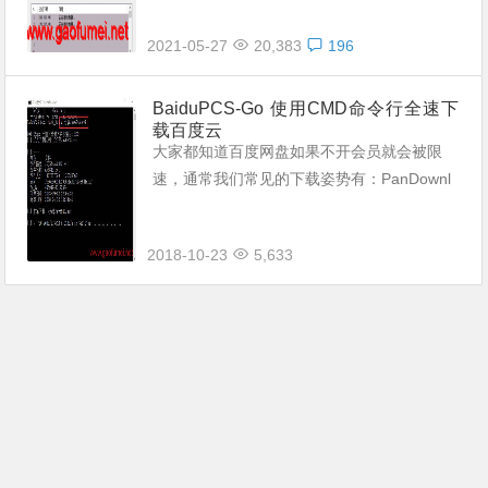
情况。小文件还好说，大文件就麻烦了，像蜗
2021-05-27
20,383
196
牛一样的下载速度，挂机下载也要下载几
天，...
BaiduPCS-Go 使用CMD命令行全速下
载百度云
大家都知道百度网盘如果不开会员就会被限
速，通常我们常见的下载姿势有：PanDownl
oad、猴油脚本等。今天老D给大家带来一个
新的姿势：用CMD命令下载百度云的资源...
2018-10-23
5,633
听起来类似Linux或者我们...