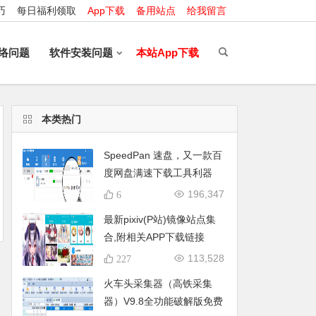
巧
每日福利领取
App下载
备用站点
给我留言
络问题
软件安装问题
本站App下载
本类热门
SpeedPan 速盘，又一款百
度网盘满速下载工具利器
（附最新版下载地址）更新
196,347
6
时间:2020.05.29
最新pixiv(P站)镜像站点集
合,附相关APP下载链接
113,528
227
火车头采集器（高铁采集
器）V9.8全功能破解版免费