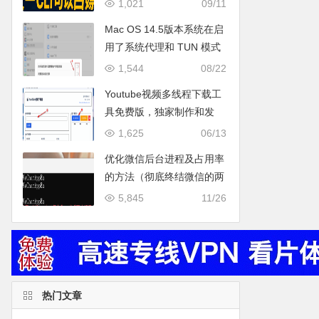
gemini2.5，gpt-5，能力 vs
1,021
09/11
claude code vs augment
Mac OS 14.5版本系统在启
cli，亲测可用！
用了系统代理和 TUN 模式
都无法上网的终级解决办
1,544
08/22
法。（亲测有效）
Youtube视频多线程下载工
具免费版，独家制作和发
布。
1,625
06/13
优化微信后台进程及占用率
的方法（彻底终结微信的两
个占用率非常高的进程：
5,845
11/26
WeChatAppEx 和
WeChatUtility）
热门文章