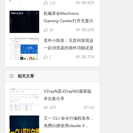
下载，亲测可用哦。
48,925
119
机械革命Mechrevo
Gaming Center打开无显示
的终极解决办法
39,545
30
意外小惊喜：无意间发现这
一款浏览器的插件功能还是
蛮香的。
36,374
2
相关文章
V2rayN及V2rayNG最新版
本合集分享
157
07/10
又一 CLI 命令行编程发布，
免费白嫖使用claude 4，