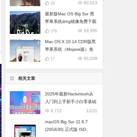
补充更新 19A603 With
60,013
20
Clover 5097 and OC镜像
最新版Mac OS Big Sur 黑
苹果系统dmg镜像免费下载
59,995
370
Mac OS X 10.14 CDR版黑
苹果系统（Mojave版）免
费下载，亲测可用版
55,039
17
相关文章
2025年最新Hackintosh从
入门到上手新手小白零基础
黑苹果macOS Sequoia 15
6,712
12/31
双系统安装，单硬盘双系统
macOS Big Sur 11.6.7
及双硬盘双系统安装方式
(20G630) 正式版 ISO、