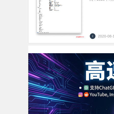
2020-08-