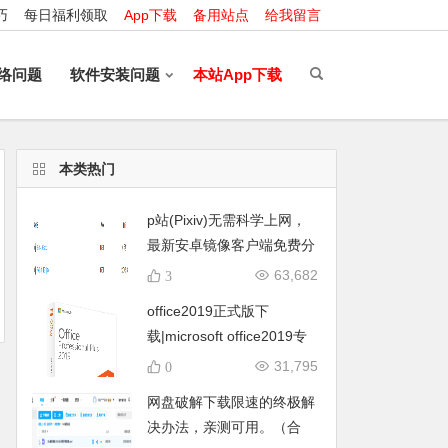
巧
每日福利领取
App下载
备用站点
给我留言
络问题
软件安装问题
本站App下载
本类热门
p站(Pixiv)无需科学上网，
最新安卓镜像客户端免费分
享
63,682
3
office2019正式版下
载|microsoft office2019专
业增强版官方镜像DVD版种
31,795
0
子链接下载
网盘破解下载限速的终极解
决办法，亲测可用。（合