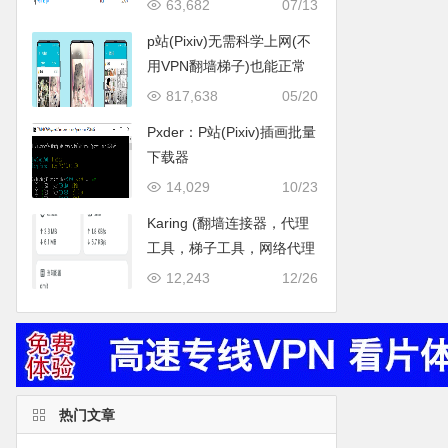
享
63,682
07/13
p站(Pixiv)无需科学上网(不
用VPN翻墙梯子)也能正常
在线打开的方法分享
817,638
05/20
Pxder：P站(Pixiv)插画批量
下载器
14,029
10/23
Karing (翻墙连接器，代理
工具，梯子工具，网络代理
工具)使用教程
12,243
12/26
热门文章