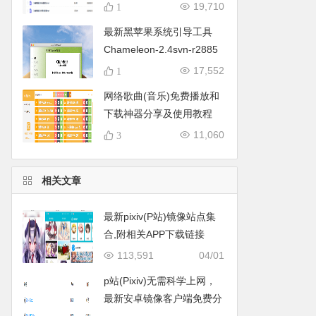
集）
19,710
1
最新黑苹果系统引导工具
Chameleon-2.4svn-r2885
变色龙Mac版本+Win版本免
17,552
1
费分享下载
网络歌曲(音乐)免费播放和
下载神器分享及使用教程
11,060
3
相关文章
最新pixiv(P站)镜像站点集
合,附相关APP下载链接
113,591
04/01
p站(Pixiv)无需科学上网，
最新安卓镜像客户端免费分