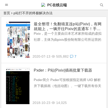
PC在线云端
首页
p站打不开的终极解决办法
最全整理！免翻墙直连p站(Pixiv)，有网
就能上，一辆开往Pixiv的直通车！手机/
电脑访问Pixiv，注册浏览一条龙 全平台
Pixiv，是一个主要由日本艺术家所组成的虚拟
直连Pixiv 批量下载P站图片
社群，主体为由pixiv股份制有限公司所运营的
为插画艺术特化的社交网络服务网站。新兴的
日本同人画、插画作品分享站点。采用了web
2020-07-13
505,882
7
2.0的方式，每个参与者都...
Pxder：P站(Pixiv)插画批量下载器
Pxder简介 Pxder可按根据指定画师 UID 解析
并下载插画（包括动图）、一键下载所有你关
注的画师的插画或收藏的插画、智能增量更新
下载过的画师的插画。 多线程下载，并且支
2018-10-23
14,025
持使用 HTTP 与 S...