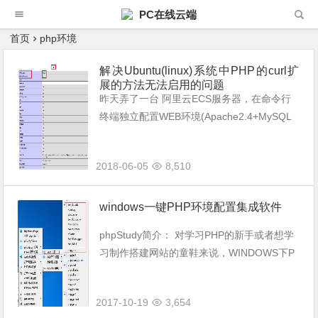
PC在线云端
首页
php环境
解决Ubuntu(linux)系统中PHP的curl扩
展的方法无法启用的问题
昨天弄了一台 阿里云ECS服务器，在命令行
终端独立配置WEB环境(Apache2.4+MySQL
5.7+PHP7.0),用的软件源是默认的阿里源，配
置之一切，安装CMS网站程序的时候却提示C
2018-06-05
8,510
url扩展...
windows一键PHP环境配置集成软件
phpStudy简介： 对学习PHP的新手或者想学
习制作搭建网站的童鞋来说，WINDOWS下P
HP环境配置是一件很困难的事，就是老手也
是一件烦琐的事。因此，无论你是新手还是老
2017-10-19
3,654
手，phpStudy都是一...