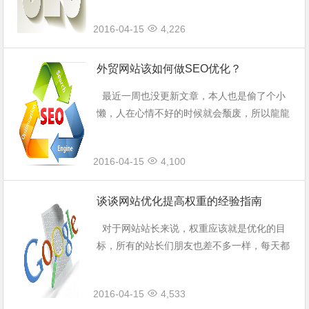
而日常事务又是保证网络优化顺利进行的根
2016-04-15
4,226
本。作为SEOER，下面的十件...
外贸网站该如何做SEO优化？
最近一周也没更新文章，本人也是偷了个小
懒，人在心情不好的时候就会颓废，所以龍龍
SEO分享给大家的就是保持一个好的心态，你
会对所有的事情从容，你会更加坚持你想要坚
2016-04-15
4,100
持的，切不要让心 情影响你...
谈谈网站优化提高权重的经验指南
对于网站站长来说，权重应该就是优化的目
标，所有的站长们朋友也差不多一样，每天都
特别的关注网站的权重和流量吧！ 因为网站
的权重越高，就预示着网站越有活力和发展的
2016-04-15
4,533
前途。一个网站权重的高低那么...