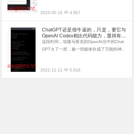
户. 3，开源项目【Chatgpt-next-web】...
2023-05-15
4,957
ChatGPT还是很牛逼的，只是，要它与
OpenAI Codex相比代码能力，显得有些
智障。
这段时间，埃隆马斯克的OpenAI当中的Chat
GPT火了一把，被一些媒体吹成了万能的神。
那么，是不是神呢，我这几天测试了一下，先
让点效果图给你们看一下，后续再整合视频发
2022-12-11
5,818
出来。 用中文...