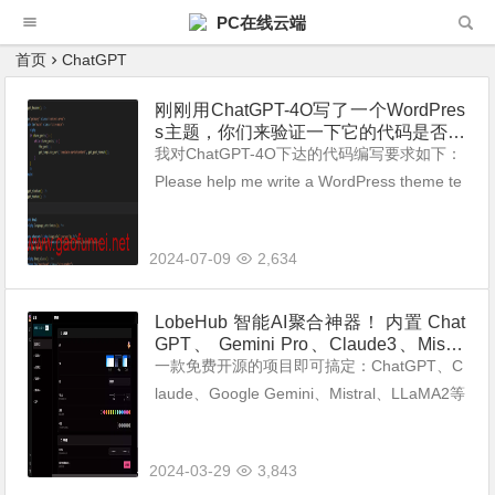
PC在线云端
首页
ChatGPT
刚刚用ChatGPT-4O写了一个WordPres
s主题，你们来验证一下它的代码是否准
确。
我对ChatGPT-4O下达的代码编写要求如下：
Please help me write a WordPress theme te
mplate. Requirements: A theme temp...
2024-07-09
2,634
LobeHub 智能AI聚合神器！ 内置 Chat
GPT、 Gemini Pro、Claude3、Mistra
l、LLaMA2 等大模型——可画图、可联
一款免费开源的项目即可搞定：ChatGPT、C
网、可爬虫!
laude、Google Gemini、Mistral、LLaMA2等
主流AI大模型的无缝切换使用！ Lobe UI 是一
个开源 UI 组件库，用于构建 ...
2024-03-29
3,843