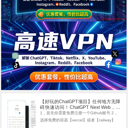
【好玩的ChatGPT项目】任何地方无障
碍快速访问！ChatGPT Next Web，一
键免费部署你的私人 ChatGPT 网页应
1，首先你需要免费注册一个Github账号 2，
用
选择免费的容器【vercel】或者【railway】
在这类容器上面注册帐户，并关联Github帐