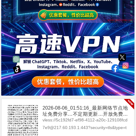
2026-08-06_01:51:16_最新网络节点地
址免费分享…不定期更新…开放免费分
享（网络免费节点香港|日本|韩国|新加
vless://5c192fd7-ef98-4112-a20c-129108fcd
坡|台湾|马来西亚|…
7e9@217.60.193.1:443?security=tls&type=t
cp&packetEn...