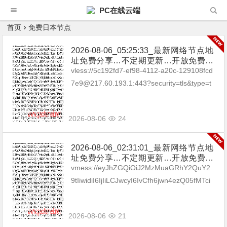
PC在线云端
首页
免费日本节点
2026-08-06_05:25:33_最新网络节点地
址免费分享…不定期更新…开放免费分
享（网络免费节点香港|日本|韩国|新加
vless://5c192fd7-ef98-4112-a20c-129108fcd
坡|台湾|马来西亚|…
7e9@217.60.193.1:443?security=tls&type=t
cp&packetEn...
2026-08-06
24
2026-08-06_02:31:01_最新网络节点地
址免费分享…不定期更新…开放免费分
享（网络免费节点香港|日本|韩国|新加
vmess://eyJhZGQiOiJ2MzMuaGRhY2QuY2
坡|台湾|马来西亚|…
9tIiwidiI6IjIiLCJwcyI6IvCfh6jwn4ezQ05fMTci
LCJwb3J0IjozMDgzMywiaWQi...
2026-08-06
21