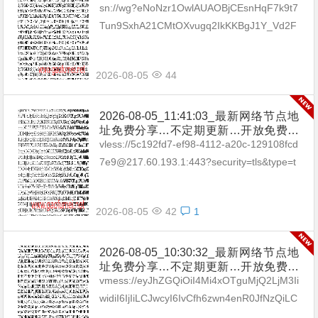
享（网络免费节点香港|日本|韩国|新加
sn://wg?eNoNzr1OwlAUAOBjCEsnHqF7k9t7
坡|台湾|马来西亚|…
Tun9SxhA21CMtOXvugq2IkKKBgJ1Y_Vd2F
h8El4H5m_5GgCASjHENtOKEV3yFsA_...
2026-08-05
44
2026-08-05_11:41:03_最新网络节点地
址免费分享…不定期更新…开放免费分
享（网络免费节点香港|日本|韩国|新加
vless://5c192fd7-ef98-4112-a20c-129108fcd
坡|台湾|马来西亚|…
7e9@217.60.193.1:443?security=tls&type=t
cp&packetEn...
2026-08-05
42
1
2026-08-05_10:30:32_最新网络节点地
址免费分享…不定期更新…开放免费分
享（网络免费节点香港|日本|韩国|新加
vmess://eyJhZGQiOiI4Mi4xOTguMjQ2LjM3Ii
坡|台湾|马来西亚|…
widiI6IjIiLCJwcyI6IvCfh6zwn4enR0JfNzQiLC
Jwb3J0IjoxODAsImlkIjoi...