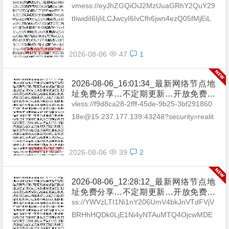
享（网络免费节点香港|日本|韩国|新加
vmess://eyJhZGQiOiJ2MzUuaGRhY2QuY29
坡|台湾|马来西亚|…
tIiwidiI6IjIiLCJwcyI6IvCfh6jwn4ezQ05fMjEiL
CJwb3J0IjozMDgzNSwiaWQi...
2026-08-06
47
1
2026-08-06_16:01:34_最新网络节点地
址免费分享…不定期更新…开放免费分
享（网络免费节点香港|日本|韩国|新加
vless://f9d8ca28-2fff-45de-9b25-3bf291860
坡|台湾|马来西亚|…
18e@15.237.177.139:43248?security=realit
y&type=tcp&...
2026-08-06
39
2
2026-08-06_12:28:12_最新网络节点地
址免费分享…不定期更新…开放免费分
享（网络免费节点香港|日本|韩国|新加
ss://YWVzLTI1Ni1nY206UmV4bkJnVTdFVjV
坡|台湾|马来西亚|…
BRHhHQDk0LjE1Ni4yNTAuMTQ4OjcwMDE
=#🇧🇬BG_24 ss://Y...