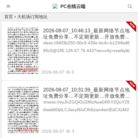
PC在线云端
首页
大机场订阅地址
2026-08-07_10:46:13_最新网络节点地
址免费分享…不定期更新…开放免费分
享（网络免费节点香港|日本|韩国|新加
vless://b6f3b292-00c9-430e-bc4c-b1294bd8
坡|台湾|马来西亚|…
95c0@185.126.67.76:443?security=reality&t
ype=tcp&pac...
2026-08-07
0
2026-08-07_10:31:39_最新网络节点地
址免费分享…不定期更新…开放免费分
享（网络免费节点香港|日本|韩国|新加
vmess://eyJhZGQiOiJ2MzAuaGRhY2QuY29
坡|台湾|马来西亚|…
tIiwidiI6IjIiLCJwcyI6IvCfh6zwn4enIEdCXzM2
IiwicG9ydCI6MzA4MzAsImlk...
2026-08-07
3