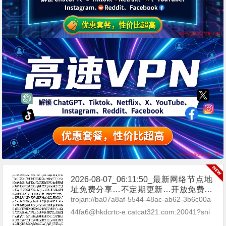
2026-08-07_06:11:50_最新网络节点地
址免费分享…不定期更新…开放免费分
享（网络免费节点香港|日本|韩国|新加
trojan://ba07a8af-5544-48ac-ab62-3b6c00a
坡|台湾|马来西亚|…
44fa6@hkdcrtc-e.catcat321.com:20041?sni
=de.catxstar.com&...