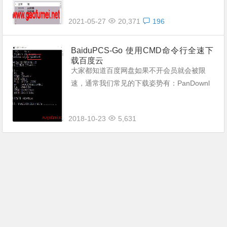
情况。小文件还好说，大文件就麻烦了，像蜗
2021-05-27
20,371
196
牛一样的下载速度，挂机下载也要下载几
天，...
BaiduPCS-Go 使用CMD命令行全速下
载百度云
大家都知道百度网盘如果不开会员就会被限
速，通常我们常见的下载姿势有：PanDownl
oad、猴油脚本等。今天老D给大家带来一个
新的姿势：用CMD命令下载百度云的资源...
2018-10-23
5,631
听起来类似Linux或者我们...