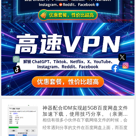
神器配合IDM实现超5GB百度网盘文件
加速下载，使用技巧分享。（亲测有
效）
相信有很多小伙伴在下载网络文件的时候，会
经常遇到分享的文件在百度网盘上面，而百度
网盘下载文件需要你登陆并且下载速度受限的