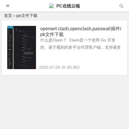
PC在线云端
首页
ipk文件下载
openwrt clash,openclash,passwall插件i
pk文件下载
什么是Clash？ Clash是一个使用 Go 开发
的、基于规则的多平台代理客户端，支持诸多
协议，拥有像 Surge 一样强大的代理规则，
现在已经有了在 Windows、macOS、Androi
2020-07-09
80,982
d ...