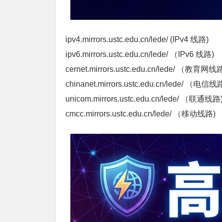
ipv4.mirrors.ustc.edu.cn/lede/ (IPv4 线路)
ipv6.mirrors.ustc.edu.cn/lede/ （IPv6 线路)
cernet.mirrors.ustc.edu.cn/lede/ （教育网线
chinanet.mirrors.ustc.edu.cn/lede/ （电信线
unicom.mirrors.ustc.edu.cn/lede/ （联通线路
cmcc.mirrors.ustc.edu.cn/lede/ （移动线路)