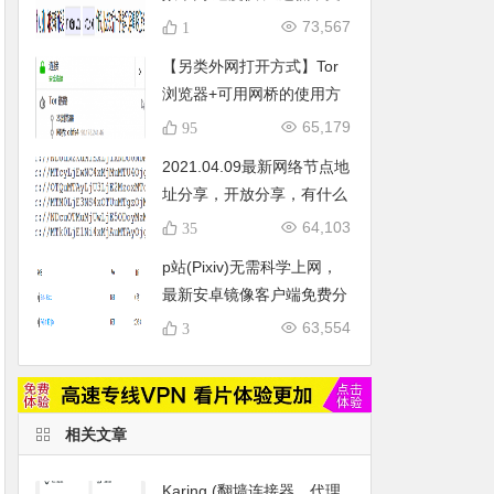
持tls1.3，系统支持
73,567
1
centos7+/debian9+/ubuntu16+
【另类外网打开方式】Tor
(持续更新_20200423)
浏览器+可用网桥的使用方
法及亲测可用网桥推荐
65,179
95
2021.04.09最新网络节点地
址分享，开放分享，有什么
问题可评论区留言给我。
64,103
35
p站(Pixiv)无需科学上网，
最新安卓镜像客户端免费分
享
63,554
3
相关文章
Karing (翻墙连接器，代理