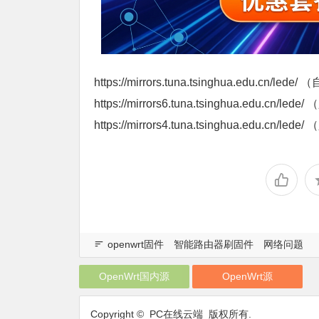
https://mirrors.tuna.tsinghua.edu.cn/led
https://mirrors6.tuna.tsinghua.edu.cn/led
https://mirrors4.tuna.tsinghua.edu.cn/led
openwrt固件
智能路由器刷固件
网络问题
OpenWrt国内源
OpenWrt源
Copyright © PC在线云端 版权所有.