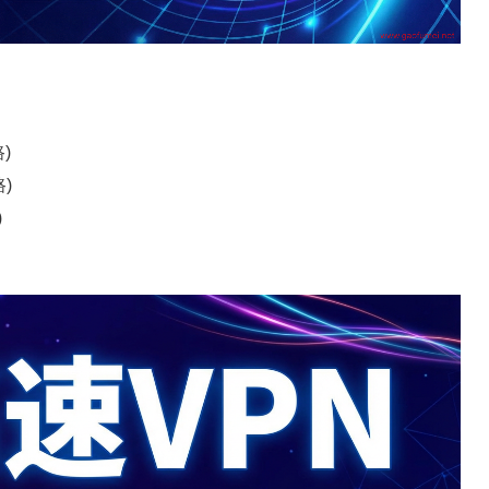
路)
路)
)