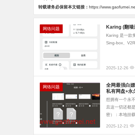
转载请务必保留本文链接：
https://www.gaofumei.n
Karing
网络问题
Karing 是一
Sing-box、V
2025-12-26
全网最强白嫖！
网络问题
私有网盘+永
想拥有一个永不
且这一切还都是
密）：本地挂载 
2025-12-21