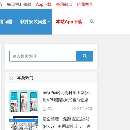
巧
每日福利领取
App下载
备用站点
给我留言
络问题
软件安装问题
本站App下载
本类热门
p站(Pixiv)无需科学上网(不
用VPN翻墙梯子)也能正常
在线打开的方法分享
817,613
53
最全整理！免翻墙直连p站
(Pixiv)，有网就能上，一辆