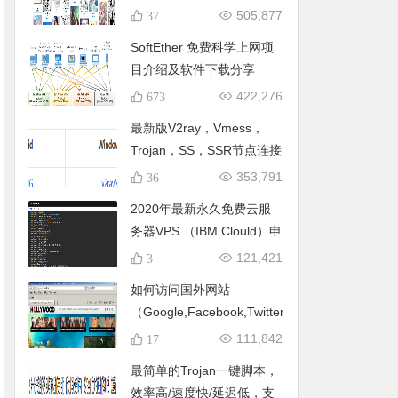
开往Pixiv的直通车！手机/
505,877
37
电脑访问Pixiv，注册浏览一
SoftEther 免费科学上网项
条龙 全平台直连Pixiv 批量
目介绍及软件下载分享
下载P站图片
422,276
673
最新版V2ray，Vmess，
Trojan，SS，SSR节点连接
器免费分享
353,791
36
2020年最新永久免费云服
务器VPS （IBM Clould）申
请，搭建永久免费节点！无
121,421
3
需信用卡，只需一个邮箱，
如何访问国外网站
永久免费部署V2ray科学上
（Google,Facebook,Twitter,Youtube,）?
网！(已修复一键脚本上的
111,842
17
BUG)
最简单的Trojan一键脚本，
效率高/速度快/延迟低，支