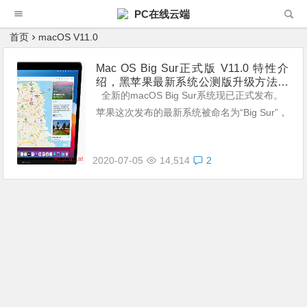
PC在线云端
首页
macOS V11.0
Mac OS Big Sur正式版 V11.0 特性介
绍，黑苹果最新系统公测版升级方法及
升级包下载
全新的macOS Big Sur系统现已正式发布。
苹果这次发布的最新系统被命名为“Big Sur”，
而且此次更新被苹果称为macOS有史以来的
最大更新。全新macOS Big Sur系统...
2020-07-05
14,514
2