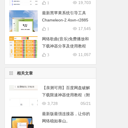
集）
19,703
1
最新黑苹果系统引导工具
Chameleon-2.4svn-r2885
变色龙Mac版本+Win版本免
17,545
1
费分享下载
网络歌曲(音乐)免费播放和
下载神器分享及使用教程
11,057
3
相关文章
【亲测可用】百度网盘破解
下载限速神器使用教程（附
带下载资源），简单快捷，
3,728
05/21
新手也能快速掌握，也不用
最新版最强连接器，让你的
担心帐号安全问题。
网络稳如泰山。