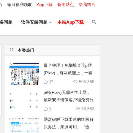
巧
每日福利领取
App下载
备用站点
给我留言
络问题
软件安装问题
本站App下载
本类热门
最全整理！免翻墙直连p站
(Pixiv)，有网就能上，一辆
开往Pixiv的直通车！手机/
505,885
37
电脑访问Pixiv，注册浏览一
p站(Pixiv)无需科学上网，
条龙 全平台直连Pixiv 批量
最新安卓镜像客户端免费分
下载P站图片
享
63,583
3
网盘破解下载限速的终极解
决办法，亲测可用。（合