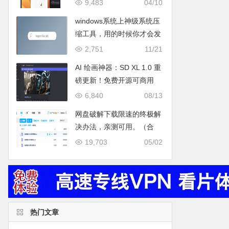
9,483
04/10
windows系统上神级系统压
缩工具，用的时候你才会发
现它牛的原因在哪里。
2,751
11/21
AI 绘画神器：SD XL 1.0 重
磅更新！免费开源可商用
（附在线使用+本地部署教
6,840
08/13
程)
网盘破解下载限速的终极解
决办法，亲测可用。（合
集）
19,703
05/02
热门文章