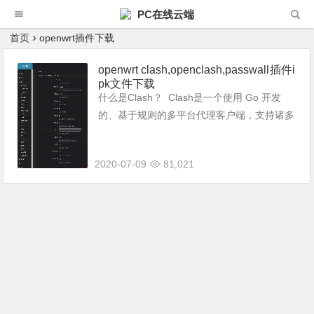
PC在线云端
首页
openwrt插件下载
openwrt clash,openclash,passwall插件i
pk文件下载
什么是Clash？ Clash是一个使用 Go 开发
的、基于规则的多平台代理客户端，支持诸多
协议，拥有像 Surge 一样强大的代理规则，
现在已经有了在 Windows、macOS、Androi
2020-07-09
81,021
d ...