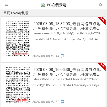
PC在线云端
首页
v2ray机场
2026-08-08_18:32:03_最新网络节点地
址免费分享…不定期更新…开放免费分
享（网络免费节点香港|日本|韩国|新加
vmess://eyJhZGQiOiJ2MjQuaGRhY2QuY29
坡|台湾|马来西亚|…
tIiwidiI6IjIiLCJwcyI6IvCfh6jwn4ezQ05fMzAiL
CJwb3J0IjozMDgyNCwiaWQi...
2026-08-08
44
1
2026-08-08_16:06:36_最新网络节点地
址免费分享…不定期更新…开放免费分
享（网络免费节点香港|日本|韩国|新加
vless://b6f3b292-00c9-430e-bc4c-b1294bd8
坡|台湾|马来西亚|…
95c0@185.126.67.76:443?security=reality&t
ype=tcp&pac...
2026-08-08
32
1