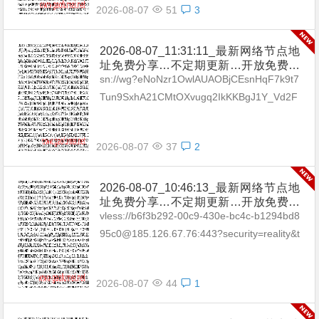
2026-08-07
51
3
2026-08-07_11:31:11_最新网络节点地
址免费分享…不定期更新…开放免费分
享（网络免费节点香港|日本|韩国|新加
sn://wg?eNoNzr1OwlAUAOBjCEsnHqF7k9t7
坡|台湾|马来西亚|…
Tun9SxhA21CMtOXvugq2IkKKBgJ1Y_Vd2F
h8El4H5m_5GgCASjHENtOKEV3yFsA_...
2026-08-07
37
2
2026-08-07_10:46:13_最新网络节点地
址免费分享…不定期更新…开放免费分
享（网络免费节点香港|日本|韩国|新加
vless://b6f3b292-00c9-430e-bc4c-b1294bd8
坡|台湾|马来西亚|…
95c0@185.126.67.76:443?security=reality&t
ype=tcp&pac...
2026-08-07
44
1