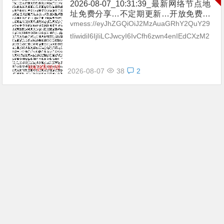
2026-08-07_10:31:39_最新网络节点地
址免费分享…不定期更新…开放免费分
享（网络免费节点香港|日本|韩国|新加
vmess://eyJhZGQiOiJ2MzAuaGRhY2QuY29
坡|台湾|马来西亚|…
tIiwidiI6IjIiLCJwcyI6IvCfh6zwn4enIEdCXzM2
IiwicG9ydCI6MzA4MzAsImlk...
2026-08-07
38
2