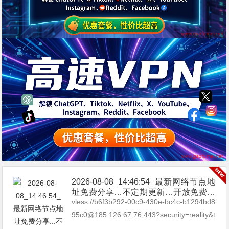
2026-08-08_14:46:54_最新网络节点地
址免费分享…不定期更新…开放免费分
享（网络免费节点香港|日本|韩国|新加
vless://b6f3b292-00c9-430e-bc4c-b1294bd8
坡|台湾|马来西亚|…
95c0@185.126.67.76:443?security=reality&t
ype=tcp&pac...