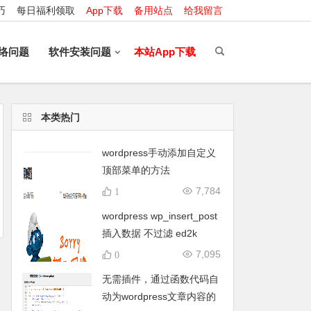
巧
每日福利领取
App下载
备用站点
给我留言
络问题
软件安装问题
本站App下载
本类热门
wordpress手动添加自定义
顶部菜单的方法
7,784
1
wordpress wp_insert_post
插入数据 不过滤 ed2k
magnet torrent thunder等
7,095
0
特殊字符
无需插件，通过函数代码自
动为wordpress文章内容的