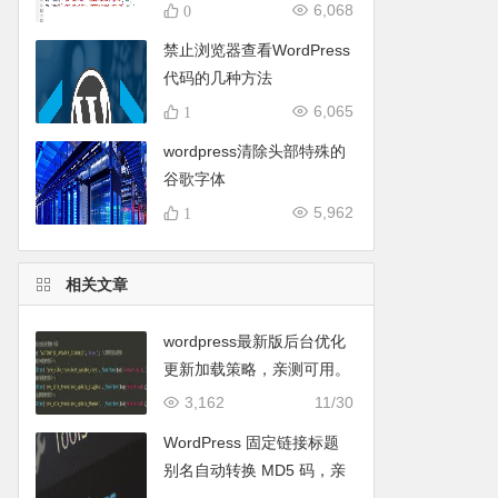
链接加上target=”_blank”
6,068
0
（文章内的链接在新标签页
禁止浏览器查看WordPress
面打开）
代码的几种方法
6,065
1
wordpress清除头部特殊的
谷歌字体
fonts.googleapis.com样式
5,962
1
引用
相关文章
wordpress最新版后台优化
更新加载策略，亲测可用。
3,162
11/30
WordPress 固定链接标题
别名自动转换 MD5 码，亲