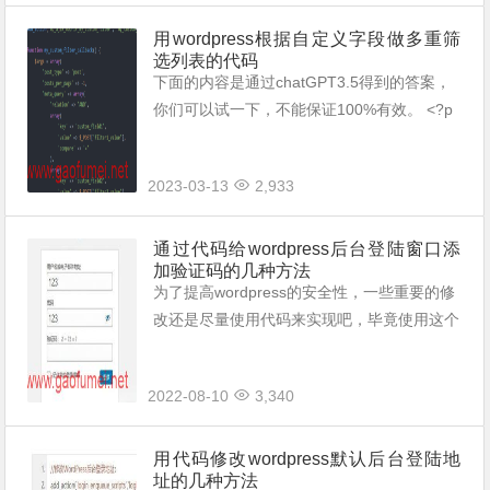
用wordpress根据自定义字段做多重筛
选列表的代码
下面的内容是通过chatGPT3.5得到的答案，
你们可以试一下，不能保证100%有效。 <?p
hp // 获取所有符合条件的文章列表 $args = a
rray( 'post_type' =&g...
2023-03-13
2,933
通过代码给wordpress后台登陆窗口添
加验证码的几种方法
为了提高wordpress的安全性，一些重要的修
改还是尽量使用代码来实现吧，毕竟使用这个
网站程序的人实在是太多了。 这篇文章主要
是分享两种通过代码给wordpress后台登陆窗
2022-08-10
3,340
口添加验证码的几种方法。...
用代码修改wordpress默认后台登陆地
址的几种方法