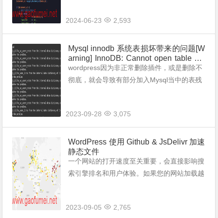
时使用媒体库当中的筛选功能筛选出这些无关
2024-06-23
2,593
联文章的图片素材，才批量删除的话，太慢太
慢...
Mysql innodb 系统表损坏带来的问题[W
arning] InnoDB: Cannot open table XX
X/wp_downloads from the internal data
wordpress因为非正常删除插件，或是删除不
dictionary of InnoDB though the .frm file
彻底，就会导致有部分加入Mysql当中的表残
for the table exists. 终极解决办法
留。而这些残留下来的表，就会导致Mysql报
错。虽然在网站前端并不会显示出错误来，但
2023-09-28
3,075
在会在Mysql日志当中...
WordPress 使用 Github & JsDelivr 加速
静态文件
一个网站的打开速度至关重要，会直接影响搜
索引擎排名和用户体验。如果您的网站加载越
慢，用户离去的就会越快，而用户又是我们生
存的根本。 当然网站加载速度受很多因素影
2023-09-05
2,765
响，今天我们使用 Gith...