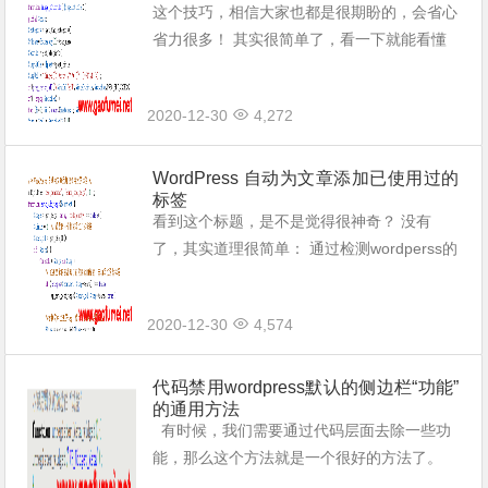
这个技巧，相信大家也都是很期盼的，会省心
省力很多！ 其实很简单了，看一下就能看懂
吧： /** *自动为wordpress文章图片添加alt
属性和title属性 */ function i...
2020-12-30
4,272
WordPress 自动为文章添加已使用过的
标签
看到这个标题，是不是觉得很神奇？ 没有
了，其实道理很简单： 通过检测wordperss的
标签库当中的标签与文章当中的内容进行对
比，如果有相同的，则将这些词添加进当前文
2020-12-30
4,574
章的Tag标签与文章页的关键词当中...
代码禁用wordpress默认的侧边栏“功能”
的通用方法
有时候，我们需要通过代码层面去除一些功
能，那么这个方法就是一个很好的方法了。
其实就是通过程序钩子直接去除程序之间的连