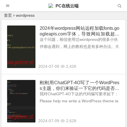
PC在线云端
首页
wordpress
2024年wordpress网站远程加载fonts.go
ogleapis.com字体，导致网站加载超慢
的终级解决办法。（亲测有效）
这个问题，相信使用过wordpress的很多小伙
伴都会遇到，网上的教程也是有多种办法。大
多是安装相关的google谷歌字体禁用插件或是
通过在主题当中添加代码禁用Google谷歌字
2024-07-09
2,426
体加载的办法。 发现这...
刚刚用ChatGPT-4O写了一个WordPres
s主题，你们来验证一下它的代码是否准
确。
我对ChatGPT-4O下达的代码编写要求如下：
Please help me write a WordPress theme te
mplate. Requirements: A theme temp...
2024-07-09
2,628