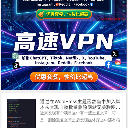
通过在WordPress主题函数当中加入脚
本来实现自动批量删除网站无关联图片
的方法
近来发现有个项目当中有一些重复文章，可
是，删除重复文章之后发现媒体库当中还有很
多无关联文章的图片素材需要删除。 如果此