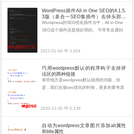
WordPress插件All in One SEO的4.1.5.
3版（多合一SEO集插件）去掉头部注
释的方法，干货分享。
Wordpress的SEO优化插件当中，All in One
SEO这个插件还是很好用的。 可常常会遇到
的问题是，这个插件会在页面头部生成广告标
签，挺烦人的。如果去除呢？ 广告很简单，
2022-01-04
2,924
我们在如下路径当...
巧用wordpress默认的程序钩子去掉评
论区的两种链接
有些地方是wordpress默认就用的功能，但
是，我们在做seo优化的时候，更多的要考虑
到细节问题，所以，需要优化去掉一下。而这
些链接并不一定是主题模版当中就有的。 所
2020-12-30
5,139
以，最好最快捷的方法，就是直接通...
自动为wordpress文章图片添加alt属性
和title属性