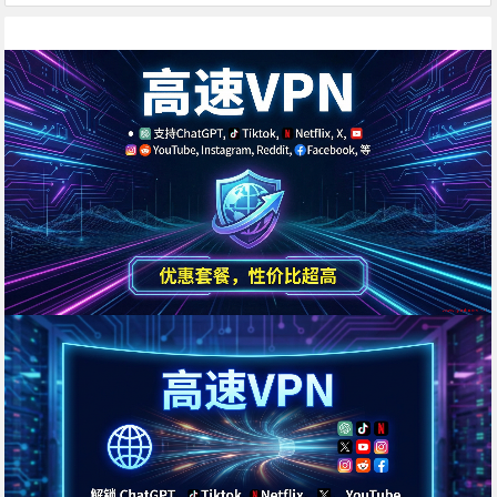
统一回复： 第一：注意你自己的网络环境
（本地连接当中的DNS，手动配置一下：4个
114，4个1，4.4.8.8，8.8.8.8或是其它公共
的DNS。） 第二：免费公共的节点，用的人
太多，稳定性...