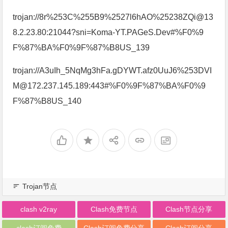
trojan://8r%253C%255B9%2527l6hAO%25238ZQi@13
8.2.23.80:21044?sni=Koma-YT.PAGeS.Dev#%F0%9
F%87%BA%F0%9F%87%B8US_139
trojan://A3uIh_5NqMg3hFa.gDYWT.afz0UuJ6%253DVI
M@172.237.145.189:443#%F0%9F%87%BA%F0%9
F%87%B8US_140
Trojan节点
clash v2ray
Clash免费节点
Clash节点分享
clash订阅免费
Clash订阅免费分享
Clash订阅分享