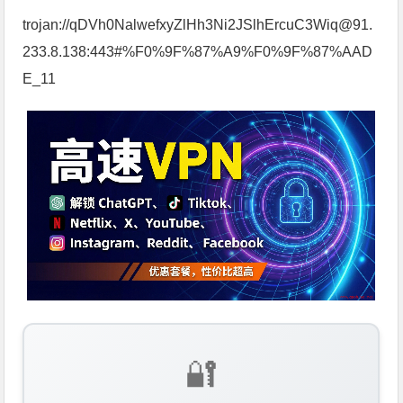
trojan://qDVh0NalwefxyZlHh3Ni2JSlhErcuC3Wiq@91.
233.8.138:443#%F0%9F%87%A9%F0%9F%87%AAD
E_11
🔐