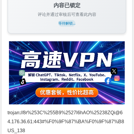
内容已锁定
评论并通过审核后可查看此内容
等待解锁...
trojan://8r%253C%255B9%2527l6hAO%25238ZQi@6
4.176.36.61:443#%F0%9F%87%BA%F0%9F%87%B8
US_138