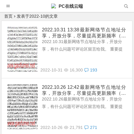
PC在线云端
首页
发表于2022-10的文章
2022.10.31 13:38最新网络节点地址分
享，开放分享，尽量提高更新频率（不
定期更新，累积有新节点加入）。
2022.10.31最新网络节点地址分享，开放分
享，有什么问题可评论区留言给我。 重要提
示： 本站提供的都是免费且公共的节点，稳
定性与连接速率无法与那些收费版的高速机场
2022-10-31
16,300
193
节点相提并论，不能奢望太多。 常见问题，
统一回复： 第一：注意你自己的网络环境
（本地连接当中的DNS，手动配置一下：4个
2022.10.26 12:42最新网络节点地址分
享，开放分享，尽量提高更新频率（不
114，4个1，4.4.8.8，8.8.8.8或是其它公共
定期更新，累积有新节点加入）。
2022.10.26最新网络节点地址分享，开放分
的DNS。） 第二：免费公共的节点，用的人
享，有什么问题可评论区留言给我。 重要提
太多，稳定性...
示： 本站提供的都是免费且公共的节点，稳
定性与连接速率无法与那些收费版的高速机场
2022-10-26
21,791
271
节点相提并论，不能奢望太多。 常见问题，