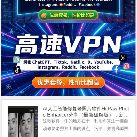
AI人工智能修复老照片软件HitPaw Phot
o Enhancer分享（最新破解版），新测
有效。
这款软件，牛的地方在于，利用AI算法一键自
动修复老照片上面的斑点，污渍，并提高原照
片的清淅度，看我的亲测效果。如果老照片有