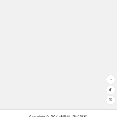
的DNS。） 第二：免费公共的节点，用的人
太多，稳定性...
繁
Copyright ©
PC在线云端
版权所有.