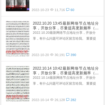
更多细节的话，那么，处理之后的效果会更
2022-10-23
11,716
60
好。
2022.10.20 13:45最新网络节点地址分
享，开放分享，尽量提高更新频率（不
定期更新，累积有新节点加入）。
2022.10.20最新网络节点地址分享，开放分
享，有什么问题可评论区留言给我。 重要提
示： 本站提供的都是免费且公共的节点，稳
定性与连接速率无法与那些收费版的高速机场
2022-10-20
30,191
390
节点相提并论，不能奢望太多。 常见问题，
统一回复： 第一：注意你自己的网络环境
（本地连接当中的DNS，手动配置一下：4个
2022.10.14 10:42最新网络节点地址分
享，开放分享，尽量提高更新频率（不
114，4个1，4.4.8.8，8.8.8.8或是其它公共
定期更新，累积有新节点加入）。
2022.10.14最新网络节点地址分享，开放分
的DNS。） 第二：免费公共的节点，用的人
享，有什么问题可评论区留言给我。 重要提
太多，稳定性...
示： 本站提供的都是免费且公共的节点，稳
定性与连接速率无法与那些收费版的高速机场
2022-10-14
26,128
282
节点相提并论，不能奢望太多。 常见问题，