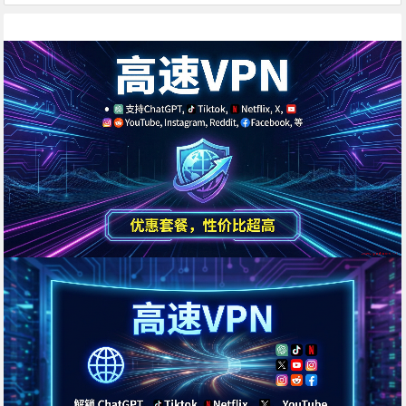
统一回复： 第一：注意你自己的网络环境
（本地连接当中的DNS，手动配置一下：4个
114，4个1，4.4.8.8，8.8.8.8或是其它公共
的DNS。） 第二：免费公共的节点，用的人
太多，稳定性...