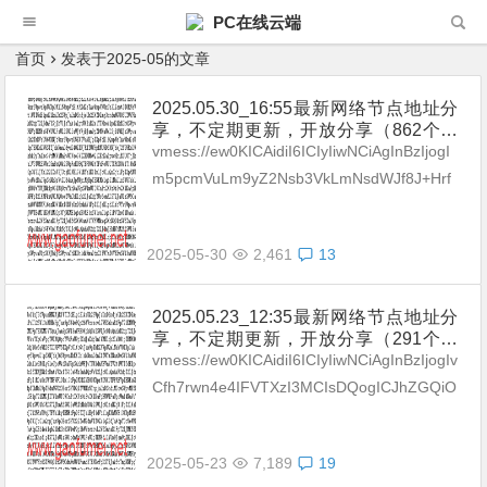
PC在线云端
首页
发表于2025-05的文章
2025.05.30_16:55最新网络节点地址分
享，不定期更新，开放分享（862个网
络免费节点香港|日本|韩国|新加坡|台湾|
vmess://ew0KICAidiI6ICIyIiwNCiAgInBzIjogI
马来西亚|美国|德国|澳大利亚|英国|法国|
m5pcmVuLm9yZ2Nsb3VkLmNsdWJf8J+Hrf
加拿大|新西兰|奥地利|荷兰|波兰|俄罗斯|
Cfh7AgSEtfMjUwIiwNCiAgImFk...
瑞士|意大利爱尔兰|葡萄牙|丹麦|希腊|尼
日利亚|巴西|乌克兰| Clash|V2ray|SS
2025-05-30
2,461
13
R）不断努力提高更新频率和数量。
2025.05.23_12:35最新网络节点地址分
享，不定期更新，开放分享（291个网
络免费节点香港|日本|韩国|新加坡|台湾|
vmess://ew0KICAidiI6ICIyIiwNCiAgInBzIjogIv
马来西亚|美国|德国|澳大利亚|英国|法国|
Cfh7rwn4e4IFVTXzI3MCIsDQogICJhZGQiO
加拿大|新西兰|奥地利|荷兰|波兰|俄罗斯|
iAieXNsLmZ4bGNuLmNvbSIs...
瑞士|意大利爱尔兰|葡萄牙|丹麦|希腊|尼
日利亚|巴西|乌克兰| Clash|V2ray|SS
2025-05-23
7,189
19
R）不断努力提高更新频率和数量。