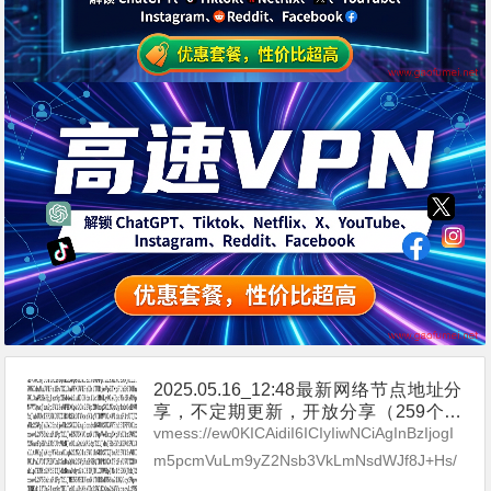
2025.05.16_12:48最新网络节点地址分
享，不定期更新，开放分享（259个网
络免费节点香港|日本|韩国|新加坡|台湾|
vmess://ew0KICAidiI6ICIyIiwNCiAgInBzIjogI
马来西亚|美国|德国|澳大利亚|英国|法国|
m5pcmVuLm9yZ2Nsb3VkLmNsdWJf8J+Hs/
加拿大|新西兰|奥地利|荷兰|波兰|俄罗斯|
Cfh7QgTk9fMjEyIiwNCiAgImFk...