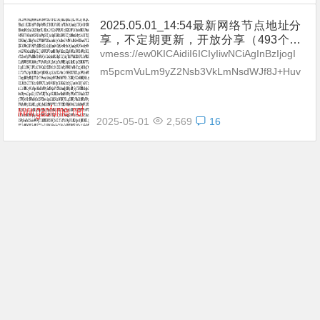
2025.05.01_14:54最新网络节点地址分
享，不定期更新，开放分享（493个网
络免费节点香港|日本|韩国|新加坡|台湾|
vmess://ew0KICAidiI6ICIyIiwNCiAgInBzIjogI
马来西亚|美国|德国|澳大利亚|英国|法国|
m5pcmVuLm9yZ2Nsb3VkLmNsdWJf8J+Huv
加拿大|新西兰|奥地利|荷兰|波兰|俄罗斯|
Cfh7ggVVNfNTExIiwNCiAgImFk...
瑞士|意大利爱尔兰|葡萄牙|丹麦|希腊|尼
日利亚|巴西|乌克兰| Clash|V2ray|SS
2025-05-01
2,569
16
R）不断努力提高更新频率和数量。