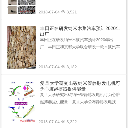
面料由银纳米线制成，可导电，可加热，纽扣
2018-07-04
3,521
电池就可以为新面料自加热供能。
丰田正在研发纳米木浆汽车预计2020年
出厂
丰田正在研发纳米木浆汽车预计2020年出
厂，丰田正和京都大学联合研发一款木浆汽车
该材料强度比钢还硬 5 倍重量却能轻80%，
原型车预计将于2020年完成。
2018-07-04
3,182
复旦大学研究出碳纳米管静脉发电机可
为心脏起搏器提供能量
复旦大学研究出碳纳米管静脉发电机可为心脏
起搏器提供能量，复旦大学公布静脉发电技
术，研究人员用碳纳米管制成发电机植入静
脉，研究人员下一步将会扩大发电机规模。
2018-07-04
3,222