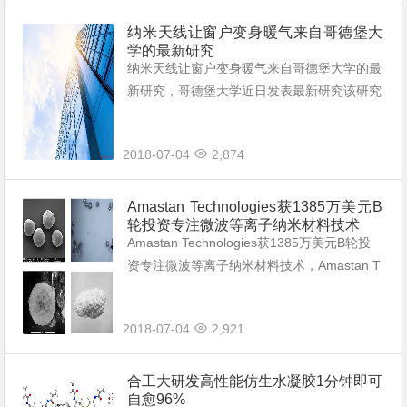
纳米天线让窗户变身暖气来自哥德堡大
学的最新研究
纳米天线让窗户变身暖气来自哥德堡大学的最
新研究，哥德堡大学近日发表最新研究该研究
团队开发了一种新型纳米光学天线材料该材料
可以将窗户表明吸收的光能转化为热能。
2018-07-04
2,874
Amastan Technologies获1385万美元B
轮投资专注微波等离子纳米材料技术
Amastan Technologies获1385万美元B轮投
资专注微波等离子纳米材料技术，Amastan T
echnologies获1385万美元B轮投资该公司的U
niMelt工艺是世界上唯一的高功率微波等离子
2018-07-04
2,921
体工艺该工艺能够保证材料质地均匀和高纯
度。
合工大研发高性能仿生水凝胶1分钟即可
自愈96%