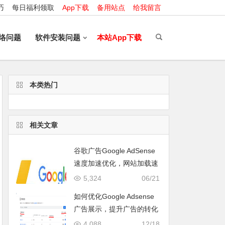
巧
每日福利领取
App下载
备用站点
给我留言
络问题
软件安装问题
本站App下载
本类热门
相关文章
谷歌广告Google AdSense
速度加速优化，网站加载速
度优化教程【亲测有效】
5,324
06/21
如何优化Google Adsense
广告展示，提升广告的转化
率呢？干货分享，记得收
4,088
12/18