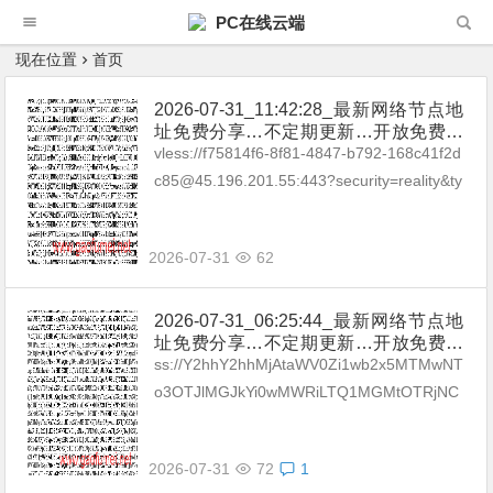
PC在线云端
现在位置
首页
2026-07-31_11:42:28_最新网络节点地
址免费分享…不定期更新…开放免费分
享（网络免费节点香港|日本|韩国|新加
vless://f75814f6-8f81-4847-b792-168c41f2d
坡|台湾|马来西亚|…
c85@45.196.201.55:443?security=reality&ty
pe=tcp&pac...
2026-07-31
62
2026-07-31_06:25:44_最新网络节点地
址免费分享…不定期更新…开放免费分
享（网络免费节点香港|日本|韩国|新加
ss://Y2hhY2hhMjAtaWV0Zi1wb2x5MTMwNT
坡|台湾|马来西亚|…
o3OTJlMGJkYi0wMWRiLTQ1MGMtOTRjNC
05MjUxNTFlYjM5NmVAc3MuMDQ3Lm5vZG
U...
2026-07-31
72
1