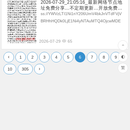
2026-07-29_21:05:16_最新网络节点地
址免费分享…不定期更新…开放免费分
享（网络免费节点香港|日本|韩国|新加
ss://YWVzLTI1Ni1nY206UmV4bkJnVTdFVjV
坡|台湾|马来西亚|…
BRHhHQDk0LjE1Ni4yNTAuMTQ4OjcwMDE
=#🇧🇬BG_02 ss://Y...
2026-07-29
65
1
2
3
4
5
6
7
8
9
繁
10
305
Copyright ©
PC在线云端
版权所有.