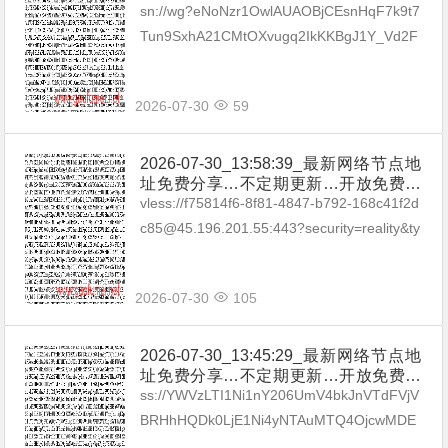
享（网络免费节点香港|日本|韩国|新加
sn://wg?eNoNzr1OwlAUAOBjCEsnHqF7k9t7
坡|台湾|马来西亚|…
Tun9SxhA21CMtOXvugq2IkKKBgJ1Y_Vd2F
h8El4H5m_5GgCASjHENtOKEV3yFsA_...
2026-07-30
59
2026-07-30_13:58:39_最新网络节点地
址免费分享…不定期更新…开放免费分
享（网络免费节点香港|日本|韩国|新加
vless://f75814f6-8f81-4847-b792-168c41f2d
坡|台湾|马来西亚|…
c85@45.196.201.55:443?security=reality&ty
pe=tcp&pac...
2026-07-30
105
2026-07-30_13:45:29_最新网络节点地
址免费分享…不定期更新…开放免费分
享（网络免费节点香港|日本|韩国|新加
ss://YWVzLTI1Ni1nY206UmV4bkJnVTdFVjV
坡|台湾|马来西亚|…
BRHhHQDk0LjE1Ni4yNTAuMTQ4OjcwMDE
=#🇧🇬BG_02 ss://Y...