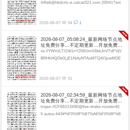
坡|台湾|马来西亚|…
44fa6@hkdcrtc-e.catcat321.com:20041?sni
=de.catxstar.com&...
2026-08-07
34
1
2026-08-07_05:08:24_最新网络节点地
址免费分享…不定期更新…开放免费分
享（网络免费节点香港|日本|韩国|新加
ss://YWVzLTI1Ni1nY206UmV4bkJnVTdFVjV
坡|台湾|马来西亚|…
BRHhHQDk0LjE1Ni4yNTAuMTQ4OjcwMDE
=#🇧🇬BG_15 ss://Y...
2026-08-07
31
2026-08-07_02:34:59_最新网络节点地
址免费分享…不定期更新…开放免费分
享（网络免费节点香港|日本|韩国|新加
trojan://CF68213490@live-drake.rooster46
坡|台湾|马来西亚|…
5.autos:443#%F0%9F%87%A6%F0%9F%8
7%BAAU_01 trojan://38f169d6-...