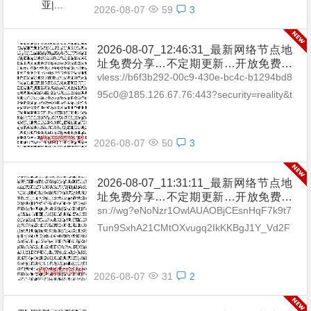
2026-08-07
59
3
2026-08-07_12:46:31_最新网络节点地
址免费分享…不定期更新…开放免费分
享（网络免费节点香港|日本|韩国|新加
vless://b6f3b292-00c9-430e-bc4c-b1294bd8
坡|台湾|马来西亚|…
95c0@185.126.67.76:443?security=reality&t
ype=tcp&pac...
2026-08-07
50
3
2026-08-07_11:31:11_最新网络节点地
址免费分享…不定期更新…开放免费分
享（网络免费节点香港|日本|韩国|新加
sn://wg?eNoNzr1OwlAUAOBjCEsnHqF7k9t7
坡|台湾|马来西亚|…
Tun9SxhA21CMtOXvugq2IkKKBgJ1Y_Vd2F
h8El4H5m_5GgCASjHENtOKEV3yFsA_...
2026-08-07
31
2