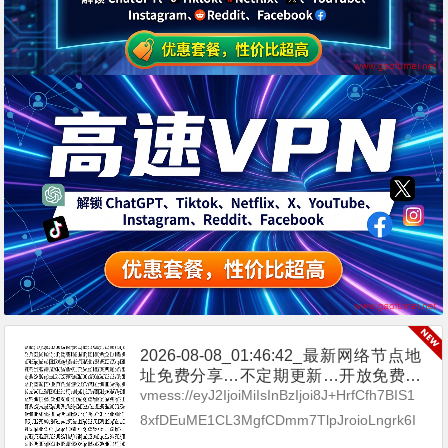
2026-08-08_01:46:42_最新网络节点地
址免费分享…不定期更新…开放免费分
享（网络免费节点香港|日本|韩国|新加
vmess://eyJ2IjoiMiIsInBzIjoi8J+HrfCfh7BIS1
坡|台湾|马来西亚|…
8xfDEuME1CL3MgfCDmm7TlpJroioLngrk6I
Gh0dHBzOi8vdC5tZS9ieXhp...