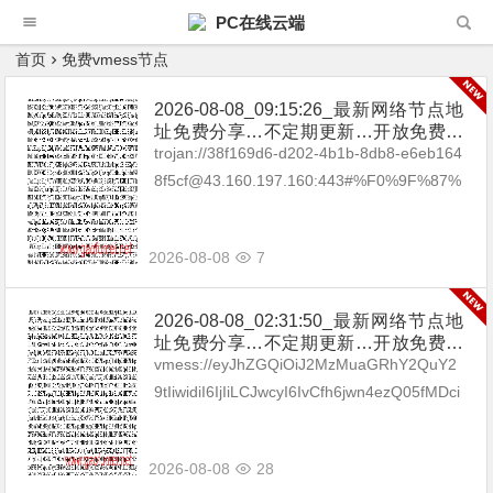
PC在线云端
首页
免费vmess节点
2026-08-08_09:15:26_最新网络节点地
址免费分享…不定期更新…开放免费分
享（网络免费节点香港|日本|韩国|新加
trojan://38f169d6-d202-4b1b-8db8-e6eb164
坡|台湾|马来西亚|…
8f5cf@43.160.197.160:443#%F0%9F%87%
A6%F0%9F%87%BAAU_01 troja...
2026-08-08
7
2026-08-08_02:31:50_最新网络节点地
址免费分享…不定期更新…开放免费分
享（网络免费节点香港|日本|韩国|新加
vmess://eyJhZGQiOiJ2MzMuaGRhY2QuY2
坡|台湾|马来西亚|…
9tIiwidiI6IjIiLCJwcyI6IvCfh6jwn4ezQ05fMDci
LCJwb3J0IjozMDgzMywiaWQi...
2026-08-08
28