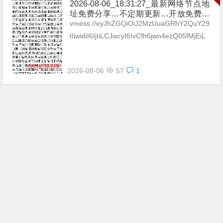
2026-08-06_18:31:27_最新网络节点地
址免费分享…不定期更新…开放免费分
享（网络免费节点香港|日本|韩国|新加
vmess://eyJhZGQiOiJ2MzUuaGRhY2QuY29
坡|台湾|马来西亚|…
tIiwidiI6IjIiLCJwcyI6IvCfh6jwn4ezQ05fMjEiL
CJwb3J0IjozMDgzNSwiaWQi...
2026-08-06
57
1