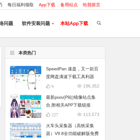
巧
每日福利领取
App下载
备用站点
给我留言
络问题
软件安装问题
本站App下载
本类热门
SpeedPan 速盘，又一款百
度网盘满速下载工具利器
（附最新版下载地址）更新
196,352
6
时间:2020.05.29
最新pixiv(P站)镜像站点集
合,附相关APP下载链接
113,573
227
火车头采集器（高铁采集
器）V9.8全功能破解版免费