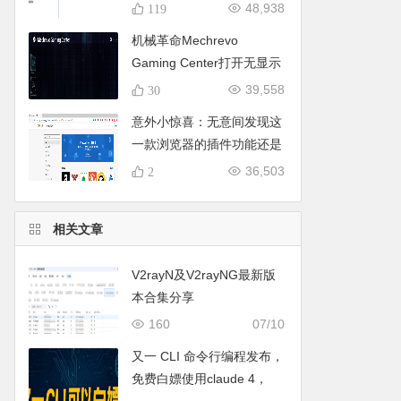
下载，亲测可用哦。
48,938
119
机械革命Mechrevo
Gaming Center打开无显示
的终极解决办法
39,558
30
意外小惊喜：无意间发现这
一款浏览器的插件功能还是
蛮香的。
36,503
2
相关文章
V2rayN及V2rayNG最新版
本合集分享
160
07/10
又一 CLI 命令行编程发布，
免费白嫖使用claude 4，