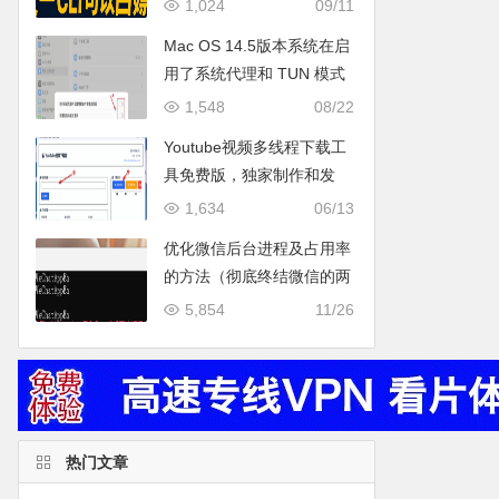
gemini2.5，gpt-5，能力 vs
1,024
09/11
claude code vs augment
Mac OS 14.5版本系统在启
cli，亲测可用！
用了系统代理和 TUN 模式
都无法上网的终级解决办
1,548
08/22
法。（亲测有效）
Youtube视频多线程下载工
具免费版，独家制作和发
布。
1,634
06/13
优化微信后台进程及占用率
的方法（彻底终结微信的两
个占用率非常高的进程：
5,854
11/26
WeChatAppEx 和
WeChatUtility）
热门文章