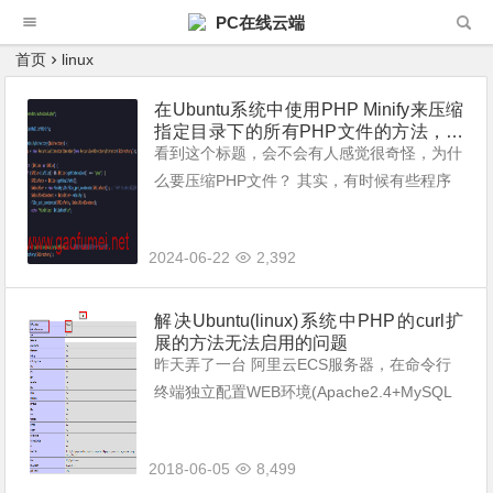
PC在线云端
首页
linux
在Ubuntu系统中使用PHP Minify来压缩
指定目录下的所有PHP文件的方法，附
详细步骤和代码。
看到这个标题，会不会有人感觉很奇怪，为什
么要压缩PHP文件？ 其实，有时候有些程序
生成的PHP比较多，也比较大。所以，需要用
此种方法来优化一下，节省一部分服务器空间
2024-06-22
2,392
出来。 ...
解决Ubuntu(linux)系统中PHP的curl扩
展的方法无法启用的问题
昨天弄了一台 阿里云ECS服务器，在命令行
终端独立配置WEB环境(Apache2.4+MySQL
5.7+PHP7.0),用的软件源是默认的阿里源，配
置之一切，安装CMS网站程序的时候却提示C
2018-06-05
8,499
url扩展...