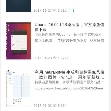
SS存储。 简单介绍下各种云存储 阿里云对象
2017-11-27
6,516
1
存储 OSS 海量、安全...
Ubuntu 16.04 LTS桌面版，官方原版镜
像下载
下载最新版本的Ubuntu，适用于台式电脑和
笔记本电脑。 LTS代表长期的支持 - 这意味着
五年的免费安全和维护更新，保证。 Ubuntu
16.04 LTS发行说明 推荐系统要求： 2 GHz双
2017-04-23
15,712
核处...
利用 neural-style 生成和目标图像风格
一致的图片（win10 一周年更新版可
用）
转载自晨旭博客，转载请注明这个原文出处：
https://www.chenxublog.com/2016/09/26/ne
ural-style-win10.html 电脑模仿任何画家的风
格作画的论文 几...
2017-01-03
5,334