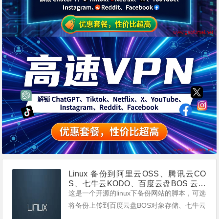
Linux 备份到阿里云OSS、腾讯云CO
S、七牛云KODO、百度云盘BOS 云存
储脚本工具
这是一个开源的linux下备份网站的脚本，可选
将备份上传到百度云盘BOS对象存储、七牛云
KODO存储或者腾讯云COS存储或者阿里云O