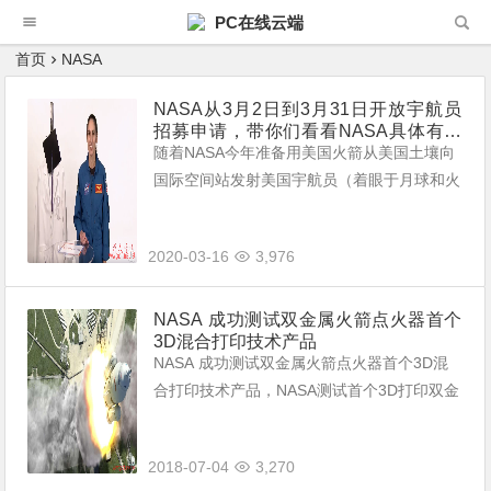
PC在线云端
首页
NASA
NASA从3月2日到3月31日开放宇航员
招募申请，带你们看看NASA具体有哪
些要求
随着NASA今年准备用美国火箭从美国土壤向
国际空间站发射美国宇航员（着眼于月球和火
星），NASA将于3月2日至31日接受下一类Ar
temis一代宇航员的申请。 适用的基本要求包
2020-03-16
3,976
括获得认可机构的美国公民...
NASA 成功测试双金属火箭点火器首个
3D混合打印技术产品
NASA 成功测试双金属火箭点火器首个3D混
合打印技术产品，NASA测试首个3D打印双金
属火箭点火器，该项目特别研发了3D混合打
印系统该项目的点火器经过30次低压耐火测
2018-07-04
3,270
试。