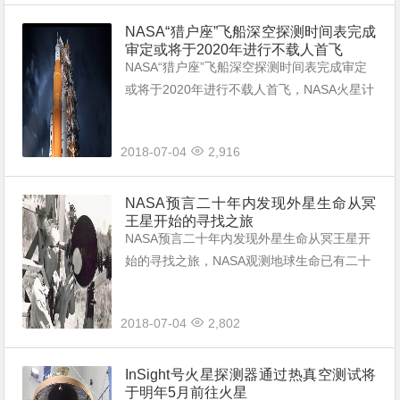
NASA“猎户座”飞船深空探测时间表完成
审定或将于2020年进行不载人首飞
NASA“猎户座”飞船深空探测时间表完成审定
或将于2020年进行不载人首飞，NASA火星计
划迎来关键进展将于2020年进行猎户座飞船
首次深空探测任务特朗普总统表态一直很支
2018-07-04
2,916
持。
NASA预言二十年内发现外星生命从冥
王星开始的寻找之旅
NASA预言二十年内发现外星生命从冥王星开
始的寻找之旅，NASA观测地球生命已有二十
年地球生命研究是发现外星生命的工具地外生
命离我们并不遥远。
2018-07-04
2,802
InSight号火星探测器通过热真空测试将
于明年5月前往火星