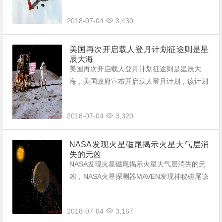
要继续升级以应对未来测试。
2018-07-04
3,430
美国再次开启载人登月计划征途则是星
辰大海
美国再次开启载人登月计划征途则是星辰大
海，美国政府宣布开启载人登月计划，该计划
还将在月球建立永久性基地，新的登月计划有
望为火星殖民积累技术和经验。
2018-07-04
3,320
NASA发现火星磁尾揭示火星大气层消
失的元凶
NASA发现火星磁尾揭示火星大气层消失的元
凶，NASA火星探测器MAVEN发现神秘磁尾该
磁尾的发现可能揭示火星大气层消失的原因M
AVEN项目将开启侦探模式找出磁尾形成的原
2018-07-04
3,167
因。