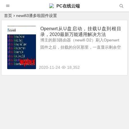
PC在线云端
首页
newifi3潘多啦固件设置
Openwrt从U盘启动，挂载U盘到根目
录，2020最新万能通用解决方法
博主的新3路由器（newifi D2）刷入Openwrt
固件之后，挂载的分区那里，一直显示剩余空
间太低了。 所以，接上U盘之后，就想把它挂
载到这些分区上去。这样，空间不足的问题就
2020-11-24
18,352
能解决了。 如是，就开...