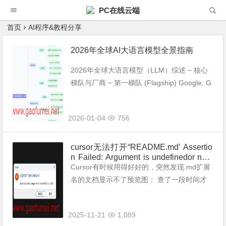
PC在线云端
首页
AI程序&教程分享
2026年全球AI大语言模型全景指南
2026年全球大语言模型（LLM）综述 − 核心
梯队与厂商 − 第一梯队 (Flagship) Google: G
emini 3 Pro / Deep Think OpenAI: GPT-5.2
(I...
2026-01-04
756
cursor无法打开“README.md’ Assertio
n Failed: Argument is undefinedor null.
的终极解决办法。
Cursor有时候用得好好的，突然发现.md扩展
名的文档显示不了预览图： 查了一段时间才
查到几种解决办法，在此也分享给大家。 这
个错误 `Assertion Failed: Argument is u...
2025-11-21
1,089