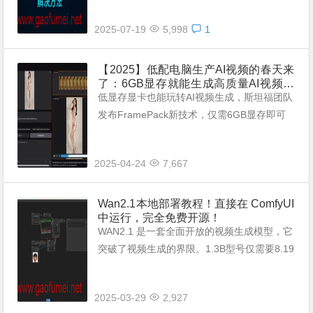
如何解决呢？ 这里分享三个Cursor解...
2025-07-19
5,998
1
【2025】低配电脑生产AI视频的春天来
了：6GB显存就能生成高质量AI视频，
完全免费，本地生成！
低显存显卡也能玩转AI视频生成，斯坦福团队
发布FramePack新技术，仅需6GB显存即可
生成60秒高清视频 GitHub开发者 Lvmin Zh
ang 与斯坦福大学教授 Maneesh...
2025-04-24
7,667
Wan2.1本地部署教程！直接在 ComfyUI
中运行，完全免费开源！
WAN2.1 是一套全面开放的视频生成模型，它
突破了视频生成的界限。1.3B型号仅需要8.19
GB VRAM，使其与几乎所有消费级GPU兼
容。它可以在大约4分钟内在RTX 4090上生
2025-03-29
2,927
成5秒的480...