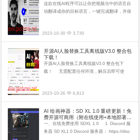
这款在线AI程序可以让你把视频当中的语言自
动翻译成你的目标语言，一键完成翻译，并保
留视频的背景间，并且，自动支持多个角色的
语言一键翻译，大大提高你的转换视频的效
2023-10-30
3,730
率。 官方地址：https://www....
开源AI人脸替换工具离线版V3.0 整合包
下载！
开源AI人脸替换工具离线版V3.0 整合包下
载！ 无需配置任何环境，解压后即可使
用，只需一张人脸图片，就可以把视频中的人
脸换成你需要人物。无任何使用门槛，支持C
2023-10-26
6,813
PU和GPU...
AI 绘画神器：SD XL 1.0 重磅更新！免
费开源可商用（附在线使用+本地部署教
程)
一、在线免费使用 SDXL 1.0 1. Discord 服
务器 SD XL1.0 Discord 服务器： https://disc
ord.com/invite/stab...