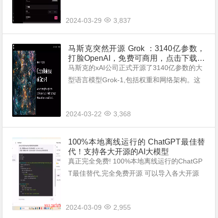
个开源 UI 组件库，用于构建 ...
2024-03-29
3,837
马斯克突然开源 Grok ：3140亿参数，
打脸OpenAI，免费可商用，点击下载，
安装史上最大模型！
马斯克的xAI公司正式开源了3140亿参数的大
型语言模型Grok-1,包括权重和网络架构。这
使Grok-1成为目前参数量最大的开源大语言
模型。Grok-1采用混合专家(MoE)架构,在给
2024-03-22
3,368
定token上...
100%本地离线运行的 ChatGPT最佳替
代！支持各大开源的AI大模型
真正完全免费! 100%本地离线运行的ChatGP
T最佳替代,完全免费开源 可以导入各大开源
的AI大模型,支持Windows 、Mac 和linux系
统，可以随时随地，哪怕在没有网络的情况
2024-03-09
2,955
下, &nb...