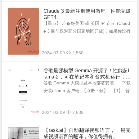
Claude 3 最新注册使用教程！性能完爆
GPT4！
【重点】 准备好美国 或 英国 IP 节点 (Claud
e 3 目前仅对部分国家地区开放)，如果你没有
代理节点，可以使用v2ray windows 客户端并
配合本站提供的最新节点使用。 访问「Cla...
2024-03-09
2,550
谷歌最强模型 Gemma 开源了！性能超L
lama-2，可在笔记本和台式机运行，附
本地安装教程！
谷歌 Gemma 大模型及本地部署安装： 下载
安装ollama 客户端: 【点击下载】 【1】. 普
通7B版 安装指令：（适合8G显存） ollama r
un gemma:...
2024-03-09
2,635
【rask.ai】自动翻译视频语言，一键完
成视频语言的翻译，你值得拥有。