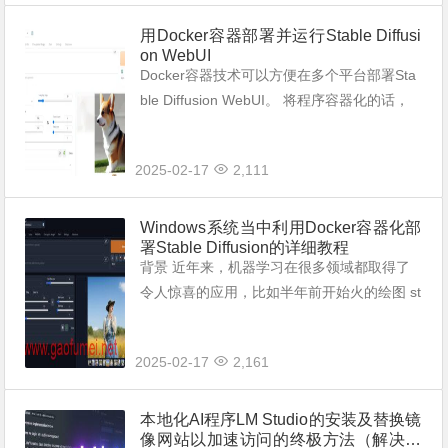
用Docker容器部署并运行Stable Diffusi
on WebUI
Docker容器技术可以方便在多个平台部署Sta
ble Diffusion WebUI。 将程序容器化的话，
在不同Linux发行版跑Stable Diffusion WebUI
就容易多了。 以Ubun...
2025-02-17
2,111
Windows系统当中利用Docker容器化部
署Stable Diffusion的详细教程
背景 近年来，机器学习在很多领域都取得了
令人惊喜的应用，比如半年前开始火的绘图 st
able diffusion ，再比如最近 openai 的 chatg
pt 。我一直想尝试下这些有趣的应用，然而
2025-02-17
2,161
苦...
本地化AI程序LM Studio的安装及替换镜
像网站以加速访问的终极方法（解决无