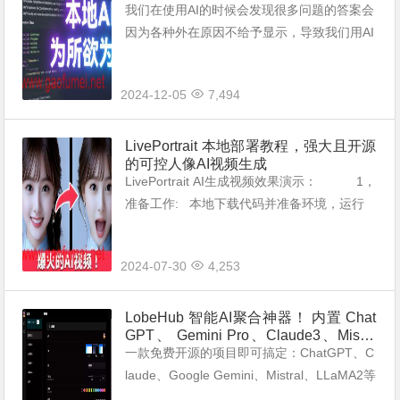
法在线下载模型）。
我们在使用AI的时候会发现很多问题的答案会
因为各种外在原因不给予显示，导致我们用AI
程序找不到答案： 如果将大模型下载到本地
电脑上面再执行的话，就会解锁这些答案：
2024-12-05
7,494
安装 &...
LivePortrait 本地部署教程，强大且开源
的可控人像AI视频生成
LivePortrait AI生成视频效果演示： 1，
准备工作: 本地下载代码并准备环境，运行
命令前需安装git #...
2024-07-30
4,253
LobeHub 智能AI聚合神器！ 内置 Chat
GPT、 Gemini Pro、Claude3、Mistra
l、LLaMA2 等大模型——可画图、可联
一款免费开源的项目即可搞定：ChatGPT、C
网、可爬虫!
laude、Google Gemini、Mistral、LLaMA2等
主流AI大模型的无缝切换使用！ Lobe UI 是一