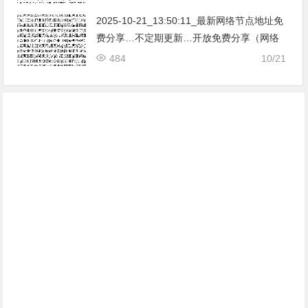
亚|…
2025-10-21_13:50:11_最新网络节点地址免
费分享…不定期更新…开放免费分享（网络
免费节点香港|日本|韩国|新加坡|台湾|马来西
484
10/21
亚|…