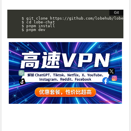
$ git clone https://github.com/lobehub/lobe-cha
$ cd lobe-chat

$ pnpm install

$ pnpm dev