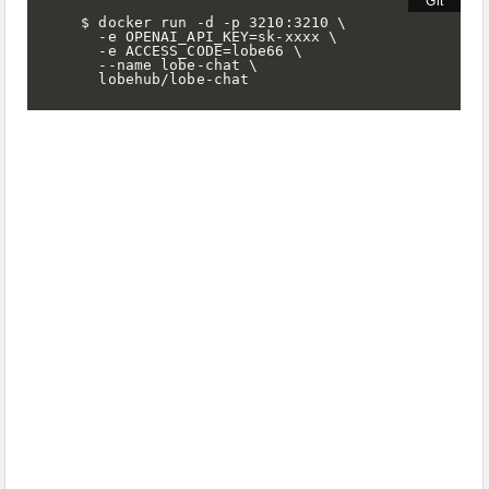
$ docker run -d -p 3210:3210 \

  -e OPENAI_API_KEY=sk-xxxx \

  -e ACCESS_CODE=lobe66 \

  --name lobe-chat \

  lobehub/lobe-chat