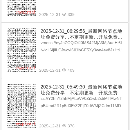
mes.net#%20%7C%209.12Mb...
2025-12-31
339
2025-12-31_06:29:56_最新网络节点地
址免费分享…不定期更新…开放免费分
享（网络免费节点香港|日本|韩国|新加
vmess://eyJhZGQiOiJ0MS42MjA3MjAueHl6I
坡|台湾|马来西亚|…
iwidiI6IjIiLCJwcyI6IlJlbGF5Xy3wn4ev8J+HtU
pQXzExIHwgNC44NE1iIiwi...
2025-12-31
409
2025-12-31_05:49:30_最新网络节点地
址免费分享…不定期更新…开放免费分
享（网络免费节点香港|日本|韩国|新加
ss://Y2hhY2hhMjAtaWV0Zi1wb2x5MTMwNT
坡|台湾|马来西亚|…
pBUmd2R1p5d0ErZ2FjZ0dWMjZCdm11MD
Urd1ptUlcvaitBZFUrWjhCdDQ0PUA0NS4...
2025-12-31
376