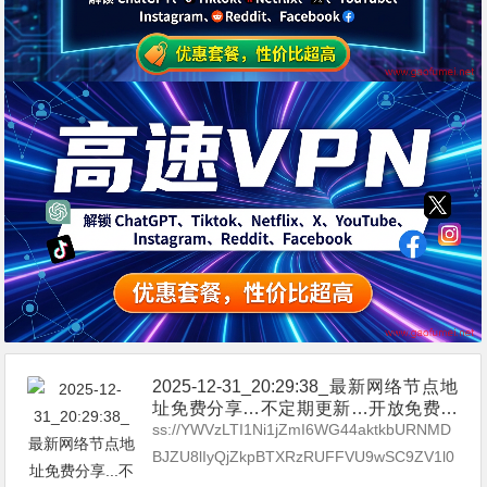
2025-12-31_20:29:38_最新网络节点地
址免费分享…不定期更新…开放免费分
享（网络免费节点香港|日本|韩国|新加
ss://YWVzLTI1Ni1jZmI6WG44aktkbURNMD
坡|台湾|马来西亚|…
BJZU8lIyQjZkpBTXRzRUFFVU9wSC9ZV1l0
WXFERm5UMFNWQDEwMy4xODYuMTU0