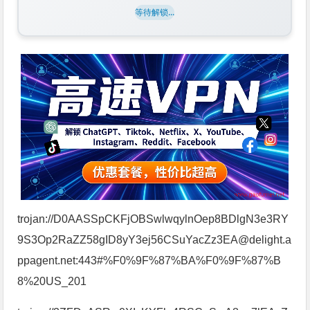
等待解锁...
trojan://D0AASSpCKFjOBSwlwqylnOep8BDlgN3e3RY
9S3Op2RaZZ58gID8yY3ej56CSuYacZz3EA@delight.a
ppagent.net:443#%F0%9F%87%BA%F0%9F%87%B
8%20US_201