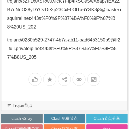
trojan://3ZFDxASRw0XIcKYFlp4RSCeSwA8ap7lEAzZ
B7uNnO38yDYOzDe3p23CxF0OlTx6YSK3j3@toaster.i
squirrel.net:443#%F0%9F%87%BA%F0%9F%87%B
8%20US_202
trojan://0280b529-2747-4b7a-ab11-bad6453150b9@fr2
-full.privateip.net:443#%F0%9F%87%BA%F0%9F%8
7%B8US_205
Trojan节点
clash v2ray
Clash免费节点
Clash节点分享
Clash订阅免费分享
Clash订阅分享
free