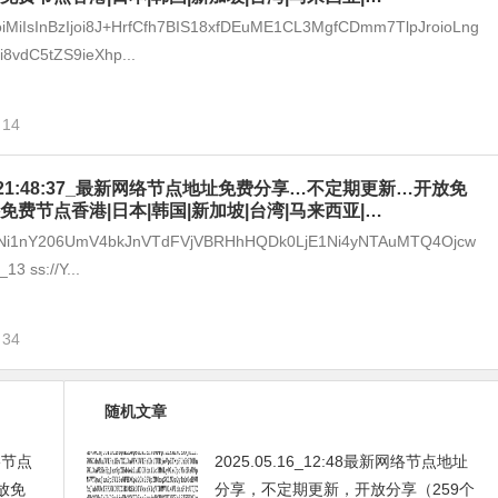
joiMiIsInBzIjoi8J+HrfCfh7BIS18xfDEuME1CL3MgfCDmm7TlpJroioLng
8vdC5tZS9ieXhp...
14
-07_21:48:37_最新网络节点地址免费分享…不定期更新…开放免
免费节点香港|日本|韩国|新加坡|台湾|马来西亚|…
I1Ni1nY206UmV4bkJnVTdFVjVBRHhHQDk0LjE1Ni4yNTAuMTQ4Ojcw
3 ss://Y...
34
随机文章
网络节点
2025.05.16_12:48最新网络节点地址
放免
分享，不定期更新，开放分享（259个