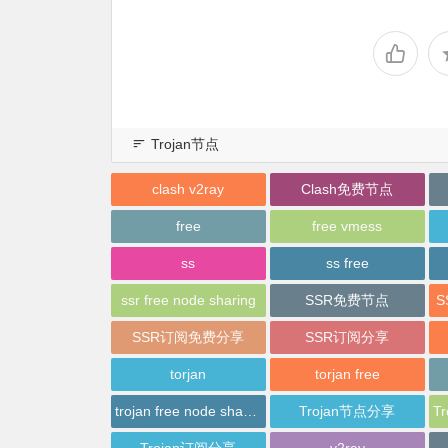
Trojan节点
clash v2ray
Clash免费节点
free
free vmess
ss
ss free
ssr free node sharing
SSR免费节点
SSR订阅免费分享
SSR订阅分享
torjan
torjan free
trojan free node sharing
Trojan节点分享