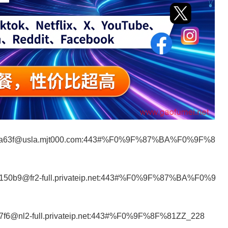
2e23ca63f@usla.mjt000.com:443#%F0%9F%87%BA%F0%9F%8
53150b9@fr2-full.privateip.net:443#%F0%9F%87%BA%F0%9
3a7f6@nl2-full.privateip.net:443#%F0%9F%8F%81ZZ_228