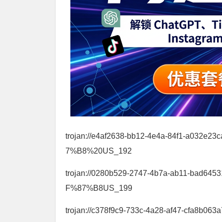
trojan://e4af2638-bb12-4e4a-84f1-a03
7%B8%20US_192
trojan://0280b529-2747-4b7a-ab11-bad64
F%87%B8US_199
trojan://c378f9c9-733c-4a28-af47-cfa8b06