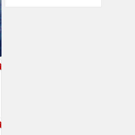
（网络免费节点香港|日本|
韩国|新加坡|台湾|马来西亚|
…