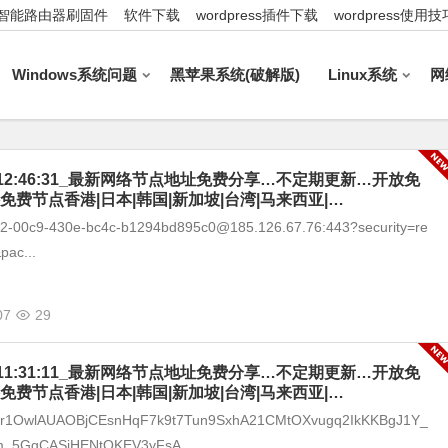
智能路由器刷固件
软件下载
wordpress插件下载
wordpress使用技
Windows系统问题
黑苹果系统(破解版)
Linux系统
网
-07_12:46:31_最新网络节点地址免费分享…不定期更新…开放免
免费节点香港|日本|韩国|新加坡|台湾|马来西亚|…
292-00c9-430e-bc4c-b1294bd895c0@185.126.67.76:443?security=re
pac...
07
29
-07_11:31:11_最新网络节点地址免费分享…不定期更新…开放免
免费节点香港|日本|韩国|新加坡|台湾|马来西亚|…
zr1OwlAUAOBjCEsnHqF7k9t7Tun9SxhA21CMtOXvugq2IkKKBgJ1Y_
m_5GgCASjHENtOKEV3yFsA_...