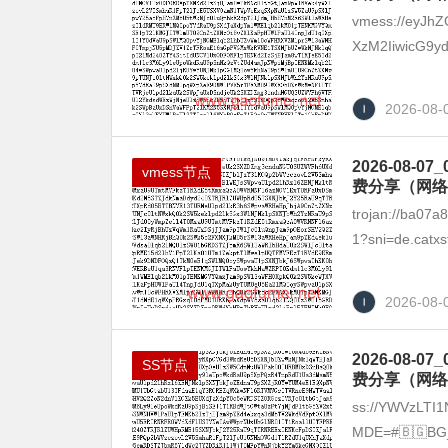
vmess://eyJhZ
XzM2IiwicG9yd
2026-08-
2026-08
vmess节点
费分享（网络
trojan://ba07
1?sni=de.catxs
2026-08-
2026-08
SS节点
费分享（网络
ss://YWVzLT
MDE=#🇧🇬BG_1