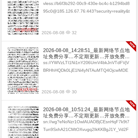
享（网络免费节点香港|日本|韩国|新加
vless://b6f3b292-00c9-430e-bc4c-b1294bd8
坡|台湾|马来西亚|…
95c0@185.126.67.76:443?security=reality&t
ype=tcp&pac...
2026-08-08
32
2026-08-08_14:28:51_最新网络节点地
址免费分享…不定期更新…开放免费分
享（网络免费节点香港|日本|韩国|新加
ss://YWVzLTI1Ni1nY206UmV4bkJnVTdFVjV
坡|台湾|马来西亚|…
BRHhHQDk0LjE1Ni4yNTAuMTQ4OjcwMDE
=#🇧🇬BG_17 ss://Y...
2026-08-08
30
2026-08-08_10:51:24_最新网络节点地
址免费分享…不定期更新…开放免费分
享（网络免费节点香港|日本|韩国|新加
sn://wg?eNoNzr1OwlAUAOBjCEsnHqF7k9t7
坡|台湾|马来西亚|…
Tun9SxhA21CMtOXvugq2IkKKBgJ1Y_Vd2F
h8El4H5m_5GgCASjHENtOKEV3yFsA_...