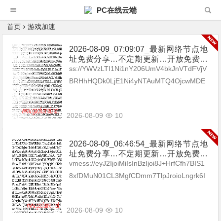
PC在线云端
首页
游戏加速
2026-08-09_07:09:07_最新网络节点地
址免费分享…不定期更新…开放免费分
享（网络免费节点香港|日本|韩国|新加
ss://YWVzLTI1Ni1nY206UmV4bkJnVTdFVjV
坡|台湾|马来西亚|…
BRHhHQDk0LjE1Ni4yNTAuMTQ4OjcwMDE
=#🇧🇬BG_03 ss://Y...
2026-08-09
10
2026-08-09_06:46:54_最新网络节点地
址免费分享…不定期更新…开放免费分
享（网络免费节点香港|日本|韩国|新加
vmess://eyJ2IjoiMiIsInBzIjoi8J+HrfCfh7BIS1
坡|台湾|马来西亚|…
8xfDMuN01CL3MgfCDmm7TlpJroioLngrk6I
Gh0dHBzOi8vdC5tZS9ieXhp...
2026-08-09
10