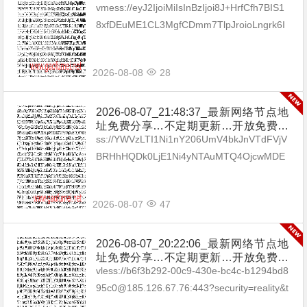
享（网络免费节点香港|日本|韩国|新加
vmess://eyJ2IjoiMiIsInBzIjoi8J+HrfCfh7BIS1
坡|台湾|马来西亚|…
8xfDEuME1CL3MgfCDmm7TlpJroioLngrk6I
Gh0dHBzOi8vdC5tZS9ieXhp...
2026-08-08
28
2026-08-07_21:48:37_最新网络节点地
址免费分享…不定期更新…开放免费分
享（网络免费节点香港|日本|韩国|新加
ss://YWVzLTI1Ni1nY206UmV4bkJnVTdFVjV
坡|台湾|马来西亚|…
BRHhHQDk0LjE1Ni4yNTAuMTQ4OjcwMDE
=#🇧🇬BG_13 ss://Y...
2026-08-07
47
2026-08-07_20:22:06_最新网络节点地
址免费分享…不定期更新…开放免费分
享（网络免费节点香港|日本|韩国|新加
vless://b6f3b292-00c9-430e-bc4c-b1294bd8
坡|台湾|马来西亚|…
95c0@185.126.67.76:443?security=reality&t
ype=tcp&pac...