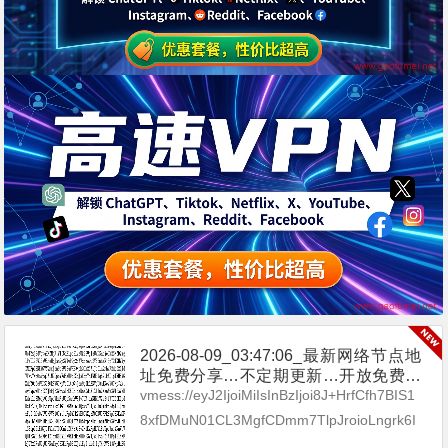
2026-08-09_03:47:06_最新网络节点地
址免费分享…不定期更新…开放免费分
享（网络免费节点香港|日本|韩国|新加
vmess://eyJ2IjoiMiIsInBzIjoi8J+HrfCfh7BIS1
坡|台湾|马来西亚|…
8xfDMuN01CL3MgfCDmm7TlpJroioLngrk6I
Gh0dHBzOi8vdC5tZS9ieXhp...