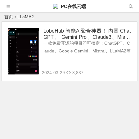
PC在线云端
首页
LLaMA2
LobeHub 智能AI聚合神器！ 内置 Chat
GPT、 Gemini Pro、Claude3、Mistra
l、LLaMA2 等大模型——可画图、可联
一款免费开源的项目即可搞定：ChatGPT、C
网、可爬虫!
laude、Google Gemini、Mistral、LLaMA2等
主流AI大模型的无缝切换使用！ Lobe UI 是一
个开源 UI 组件库，用于构建 ...
2024-03-29
3,837