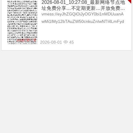
2026-08-01_10:27:08_最新网络节点地
址免费分享…不定期更新…开放免费分
享（网络免费节点香港|日本|韩国|新加
vmess://eyJhZGQiOiJyOGY0bi1nMDUuanA
坡|台湾|马来西亚|…
wMi1lMy12bTAuZW50cnkuZnIwNTI4LmFyd
CIsInYiOiIyIiwicHMiOiLwn4em8J+H...
2026-08-01
45