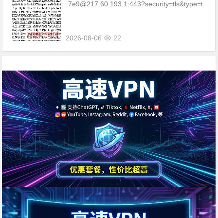
坡|台湾|马来西亚|…
7e9@217.60.193.1:443?security=tls&type=t
cp&packetEn...
2026-08-06
22