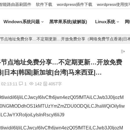
智能路由器刷固件
软件下载
wordpress插件下载
wordpress使用技
Windows系统问题
黑苹果系统(破解版)
Linux系统
网
11_最新网络节点地址免费分享…不定期更新…开放免费分享（网络免费节点香港|日本
1_最新网络节点地址免费分享…不定期更新…开放免费
日本|韩国|新加坡|台湾|马来西亚|…
02:13:11
1
142
4057字
iwidiI6IjIiLCJwcyI6IvCfh6jwn4ezQ05fMTAiLCJwb3J0IjozM
M0NGMtODdhOS1kMTUzYmZmZDU0ODQiLCJhaWQiOiIyIiw
iLCJwYXRoIjoiLyIsInRscyI6IiJ9
widiI6IjIiLCJwcyI6IvCfh6jwn4ezQ05fMTEiLCJwb3J0IjozM