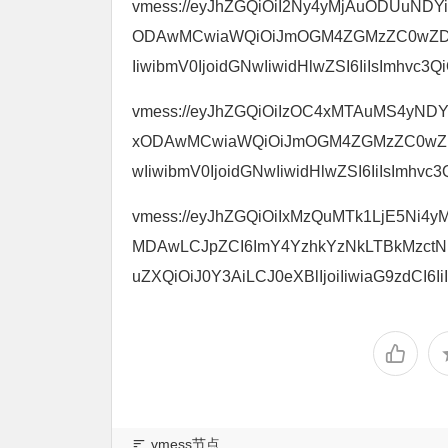
vmess://eyJhZGQiOiI2Ny4yMjAuODUuNDYiL
ODAwMCwiaWQiOiJmOGM4ZGMzZC0wZDM3
IiwibmV0IjoidGNwIiwidHlwZSI6IiIsImhvc3Qi
vmess://eyJhZGQiOiIzOC4xMTAuMS4yNDYiL
xODAwMCwiaWQiOiJmOGM4ZGMzZC0wZDM
wIiwibmV0IjoidGNwIiwidHlwZSI6IiIsImhvc3Q
vmess://eyJhZGQiOiIxMzQuMTk1LjE5Ni4yM
MDAwLCJpZCI6ImY4YzhkYzNkLTBkMzctN
uZXQiOiJ0Y3AiLCJ0eXBlIjoiIiwiaG9zdCI6IiI
vmess节点