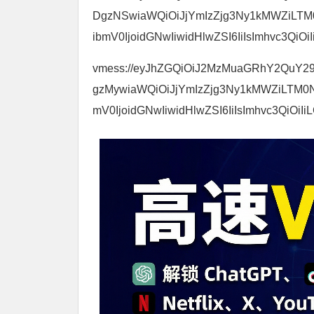
DgzNSwiaWQiOiJjYmIzZjg3Ny1kMWZiLT
ibmV0IjoidGNwIiwidHlwZSI6IiIsImhvc3QiOiI
vmess://eyJhZGQiOiJ2MzMuaGRhY2QuY29tIi
gzMywiaWQiOiJjYmIzZjg3Ny1kMWZiLTM
mV0IjoidGNwIiwidHlwZSI6IiIsImhvc3QiOiIiL