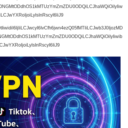
M0NGMtODdhOS1kMTUzYmZmZDU0ODQiLCJhaWQiOiIyIiw
iLCJwYXRoIjoiLyIsInRscyI6IiJ9
widiI6IjIiLCJwcyI6IvCfh6jwn4ezQ05fMTIiLCJwb3J0IjozMD
0NGMtODdhOS1kMTUzYmZmZDU0ODQiLCJhaWQiOiIyIiwib
CJwYXRoIjoiLyIsInRscyI6IiJ9