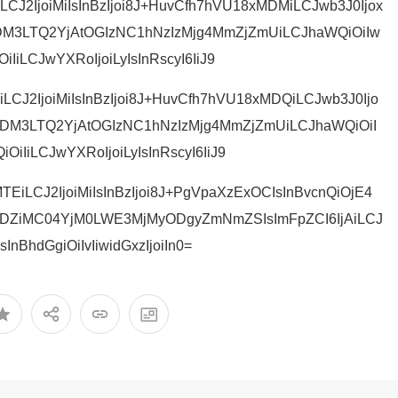
CJ2IjoiMiIsInBzIjoi8J+HuvCfh7hVU18xMDMiLCJwb3J0Ijox
LTQ2YjAtOGIzNC1hNzIzMjg4MmZjZmUiLCJhaWQiOiIw
OiIiLCJwYXRoIjoiLyIsInRscyI6IiJ9
CJ2IjoiMiIsInBzIjoi8J+HuvCfh7hVU18xMDQiLCJwb3J0Ijo
3LTQ2YjAtOGIzNC1hNzIzMjg4MmZjZmUiLCJhaWQiOiI
iOiIiLCJwYXRoIjoiLyIsInRscyI6IiJ9
TEiLCJ2IjoiMiIsInBzIjoi8J+PgVpaXzExOCIsInBvcnQiOjE4
DZiMC04YjM0LWE3MjMyODgyZmNmZSIsImFpZCI6IjAiLCJ
sInBhdGgiOiIvIiwidGxzIjoiIn0=