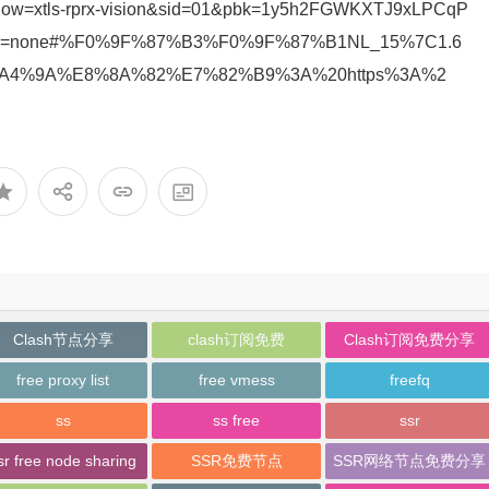
flow=xtls-rprx-vision&sid=01&pbk=1y5h2FGWKXTJ9xLPCqP
ion=none#%F0%9F%87%B3%F0%9F%87%B1NL_15%7C1.6
4%9A%E8%8A%82%E7%82%B9%3A%20https%3A%2
Clash节点分享
clash订阅免费
Clash订阅免费分享
free proxy list
free vmess
freefq
ss
ss free
ssr
sr free node sharing
SSR免费节点
SSR网络节点免费分享