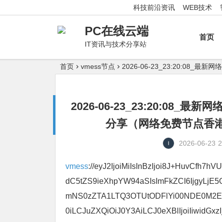
科技前沿资讯
WEB技术
PC在线云端
首页
IT资讯与技术分享站
首页
vmess节点
2026-06-23_23:20:
2026-06-23_23:20:0
分享（网络免费节点香港|
2026-06-23
2
vmess
://eyJ2IjoiMiIsInBzIjoi8J+HuvCfh
dC5tZS9ieXhpYW94aSIsImFkZCI6IjgyLjE
mNS0zZTA1LTQ3OTUtODFlYi00NDE0M2Ew
0iLCJuZXQiOiJ0Y3AiLCJ0eXBlIjoiIiwidGxzIj