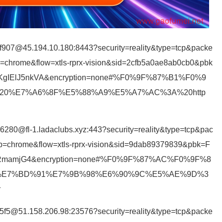
f907@45.194.10.180:8443?security=reality&type=tcp&packe
p=chrome&flow=xtls-rprx-vision&sid=2cfb5a0ae8ab0cb0&pbk
KgIElJ5nkVA&encryption=none#%F0%9F%87%B1%F0%9
%20%E7%A6%8F%E5%88%A9%E5%A7%AC%3A%20http
280@fl-1.ladaclubs.xyz:443?security=reality&type=tcp&pac
fp=chrome&flow=xtls-rprx-vision&sid=9dab89379839&pbk=F
I4RmamjG4&encryption=none#%F0%9F%87%AC%F0%9F%8
0%E7%BD%91%E7%9B%98%E6%90%9C%E5%AE%9D%3
r
d5f5@51.158.206.98:23576?security=reality&type=tcp&packe