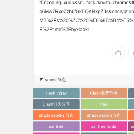
tEncoding=xudp&sni=fuck.rkn&fp=chrome&
o6Mw7RxoZzh6fGkEQKNxpZ3s&encrypt
MB%2Fs%20%7C%20%E6%9B%B4%E5%A
F%2Ft.me%2Fbyxiaoxi
vmess节点
clash v2ray
Clash免费节点
Clash订阅分享
free
shadowsocks 节点
shadowsocks节点
ssr free
ssr free node
s