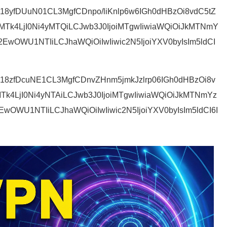
7hVU18yfDUuN01CL3MgfCDnpo/liKnlp6w6IGh0dHBzOi8vdC5tZ
MTk4LjI0Ni4yMTQiLCJwb3J0IjoiMTgwIiwiaWQiOiJkMTNmY
wOWU1NTIiLCJhaWQiOiIwIiwic2N5IjoiYXV0byIsIm5ldCI
7hVU18zfDcuNE1CL3MgfCDnvZHnm5jmkJzlrp06IGh0dHBzOi8v
MTk4LjI0Ni4yNTAiLCJwb3J0IjoiMTgwIiwiaWQiOiJkMTNmYz
WU1NTIiLCJhaWQiOiIwIiwic2N5IjoiYXV0byIsIm5ldCI6I