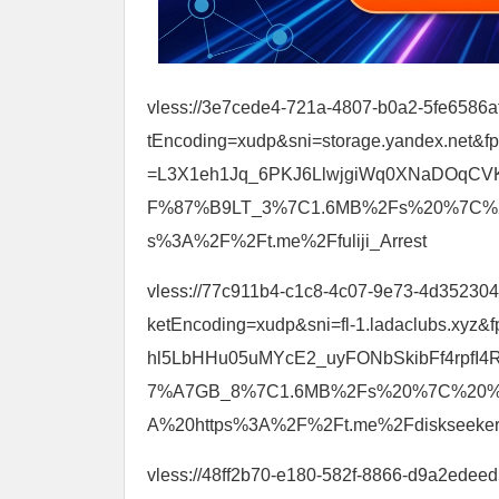
vless://3e7cede4-721a-4807-b0a2-5fe6586a
tEncoding=xudp&sni=storage.yandex.net&f
=L3X1eh1Jq_6PKJ6LlwjgiWq0XNaDOqCV
F%87%B9LT_3%7C1.6MB%2Fs%20%7C
s%3A%2F%2Ft.me%2Ffuliji_Arrest
vless://77c911b4-c1c8-4c07-9e73-4d3523046
ketEncoding=xudp&sni=fl-1.ladaclubs.xyz&
hl5LbHHu05uMYcE2_uyFONbSkibFf4rpf
7%A7GB_8%7C1.6MB%2Fs%20%7C%2
A%20https%3A%2F%2Ft.me%2Fdiskseeke
vless://48ff2b70-e180-582f-8866-d9a2edee