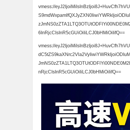
vmess://eyJ2IjoiMiIsInBzIjoi8J+HuvCfh
S9mdWxpamlfQXJyZXN0IiwiYWRkIjoiODIu
zJmNS0zZTA1LTQ3OTUtODFlYi00NDE0M2E
6InRjcCIsInR5cGUiOiIiLCJ0bHMiOiIifQ==
vmess://eyJ2IjoiMiIsInBzIjoi8J+HuvCfh
dC5tZS9kaXNrc2Vla2VyIiwiYWRkIjoiODIu
JmNS0zZTA1LTQ3OTUtODFlYi00NDE0M2EwO
nRjcCIsInR5cGUiOiIiLCJ0bHMiOiIifQ==