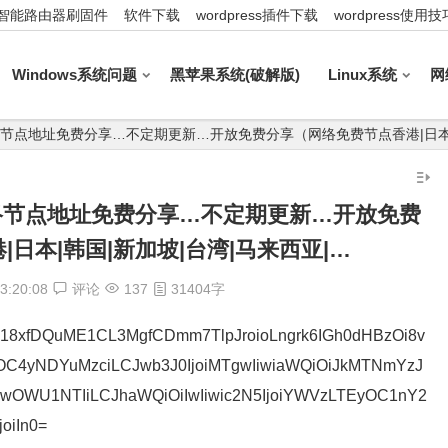
智能路由器刷固件
软件下载
wordpress插件下载
wordpress使用技
Windows系统问题
黑苹果系统(破解版)
Linux系统
网
08_最新网络节点地址免费分享…不定期更新…开放免费分享（网络免费节点香港|日本
8_最新网络节点地址免费分享…不定期更新…开放免费
日本|韩国|新加坡|台湾|马来西亚|…
3:20:08
评论
137
31404字
7hVU18xfDQuME1CL3MgfCDmm7TlpJroioLngrk6IGh0dHBzOi8v
5OC4yNDYuMzciLCJwb3J0IjoiMTgwIiwiaWQiOiJkMTNmYzJ
OWU1NTIiLCJhaWQiOiIwIiwic2N5IjoiYWVzLTEyOC1nY2
oiIn0=